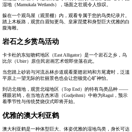
湿地（Mamukala Wetlands），场面之壮观令人惊叹。
躲在一个观鸟屋（观景棚）内，观看专属于您的鸟类纪录片。
踏上木板路，观赏白眉知更鸟、皇家琵鹭和身型巨大优雅的白
腹海雕。
岩石之乡赏鸟活动
卡卡杜的东短吻鳄地区（East Alligator）是一个岩石之乡，乌
比尔（Ubirr）原住民岩画艺术馆即坐落在此。
当您踏上砂岩与河流丛林步道观看栗翅岩鸠和方尾鸢时，泛滥
平原上一望无际的壮丽景色也会让您顿觉心旷神怡。
到访北领地，观赏北端地区（Top End）的特有鸟类品种 ——
裸眼岩鸠，在当地古杰米语（Gudjeihmi）中称为Ragul，预示
着季节性与传统焚烧仪式即将开始。
优雅的澳大利亚鹤
澳大利亚鹤是一种体型巨大、体姿优雅的湿地鸟类，身长可达