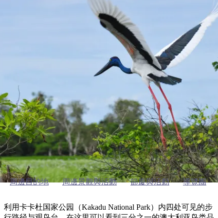
塔
營
魯
錄
魔
/
園
物
園
物
維
納
華
蘭
和
克
鬼
西
群
釣
姆
旅
卡
豪
國
大
麥
島
魚
地
游
溫
華
家
自
理
馬
克
最
體
泉
野
公
駕
必
石
古
唐
池
營
園
遊
保
克
納
卡卡杜的野生动植物
受
驗
訪
護
瀑
國
規
區
布
家
歡
景
公
劃
園
迎
卡卡杜的赏鸟活动
點
和
目
旅
預
的
客
訂
地
類
型
必
玩
實
內
活
用
陸
動
推
資
和
薦
訊
周邊目的地
周邊景觀與活動
節慶與活動
導覽團
戶
榜
外
單
利用卡卡杜国家公园（Kakadu National Park）内四处可见的步
行路径与观鸟台，在这里可以看到三分之一的澳大利亚鸟类品