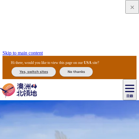
Skip to main content
Hi there, would you like to view this page on our
USA
site?
Yes, switch sites
No thanks
目錄
原
住
民
租
卡
文
愛
美
車
卡
李
自
達
化
麗
食
導
節
和
杜
戶
治
然
瓦
卡
爾
體
住
斯
攻
覽
主
慶
交
國
外
菲
和
塔
魯
茨
文
驗
宿
泉
略
團
烏
與
通
家
和
特
野
卡
歷
尼
卡
奧
魯
活
工
公
探
國
生
國
史
目
特
魯
里
魯
動
具
園
險
家
動
家
與
東
馬
露
米
/
查
公
植
公
文
提
阿
豪