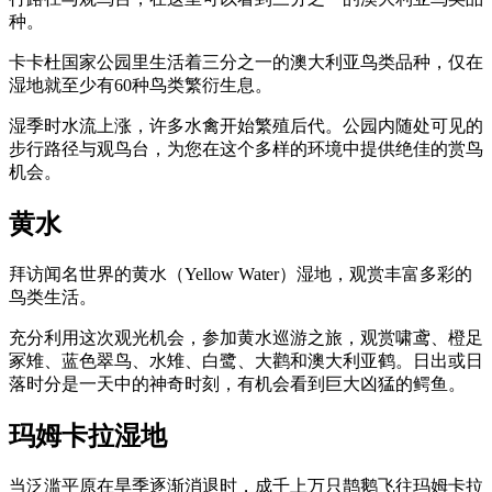
規
規
种。
劃
劃
按
您
工
卡卡杜国家公园里生活着三分之一的澳大利亚鸟类品种，仅在
地
的
湿地就至少有60种鸟类繁衍生息。
具
區
旅
湿季时水流上涨，许多水禽开始繁殖后代。公园内随处可见的
探
行
步行路径与观鸟台，为您在这个多样的环境中提供绝佳的赏鸟
索
机会。
黄水
拜访闻名世界的黄水（Yellow Water）湿地，观赏丰富多彩的
鸟类生活。
搜
尋:
充分利用这次观光机会，参加黄水巡游之旅，观赏啸鸢、橙足
冢雉、蓝色翠鸟、水雉、白鹭、大鹳和澳大利亚鹤。日出或日
落时分是一天中的神奇时刻，有机会看到巨大凶猛的鳄鱼。
玛姆卡拉湿地
Sign
up
当泛滥平原在旱季逐渐消退时，成千上万只鹊鹅飞往玛姆卡拉