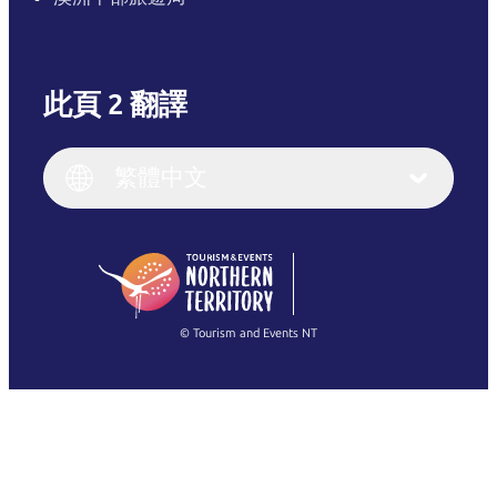
此頁 2 翻譯
English
Italiano
English (UK)
繁體中文
Deutsch
English (US)
日本語
English
简体中文
(Singapore)
繁體中文
Français
© Tourism and Events NT