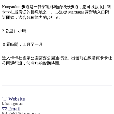
規
規
劃
劃
Kungardun 步道是一條穿過林地的環形步道，您可以親眼目睹
按
卡卡杜最廣泛的棲息地之一。步道從 Mardugal 露營地入口附
您
工
地
近開始，適合各種能力的步行者。
的
具
區
旅
探
2 公里 | 1小時
行
索
查看時間：四月至一月
進入卡卡杜國家公園需要公園通行證。出發前在線購買卡卡杜
公園通行證，節省您的假期時間。
搜
尋:
Website
Sign
kakadu.gov.au
up
Email
KakaduNP@dcceew.gov.au