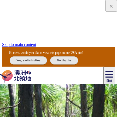
Skip to main content
Hi there, would you like to view this page on our
USA
site?
Yes, switch sites
No thanks
目錄
原
住
民
租
卡
文
愛
美
車
卡
李
自
達
化
麗
食
導
節
和
杜
戶
治
然
瓦
卡
爾
體
住
斯
攻
覽
主
慶
交
國
外
菲
和
塔
魯
茨
文
驗
宿
泉
略
團
烏
與
通
家
和
特
野
卡
歷
尼
卡
奧
魯
活
工
公
探
國
生
國
史
目
特
魯
里
魯
動
具
園
險
家
動
家
與
東
馬
露
米
/
查
公
植
公
文
提
阿
豪