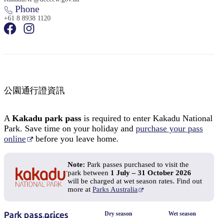
Phone
+61 8 8938 1120
公園通行證資訊
A
Kakadu park pass
is required to enter Kakadu National
Park. Save time on your holiday and
purchase your pass
online
before you leave home.
Note:
Park passes purchased to visit the
park between
1 July – 31 October 2026
will be charged at wet season rates. Find out
more at
Parks Australia
Park pass prices
Dry season
Wet season
Pass type