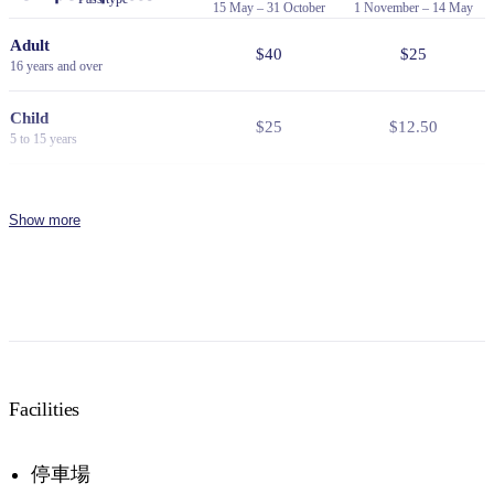
15 May – 31 October
1 November – 14 May
Adult
$40
$25
16 years and over
Child
$25
$12.50
5 to 15 years
Family
$100
$65
2 adults and 2 or more children
Show more
Concession
$30
$19
Valid for senior, veteran, or
pension cards
NT Resident
Free
Free
Proof of residency required
Facilities
Passes are valid for 7 days.
停車場