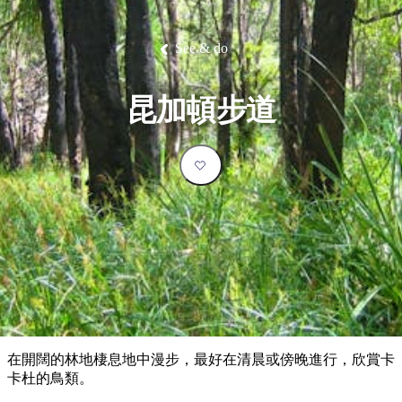
塔
營
魯
錄
魔
/
園
物
園
物
維
納
華
蘭
和
克
鬼
西
群
釣
姆
旅
卡
豪
國
大
麥
島
魚
地
游
溫
華
家
自
理
馬
克
See & do
最
體
泉
野
公
駕
必
石
古
唐
池
營
園
遊
保
克
納
受
驗
訪
護
瀑
國
規
區
布
家
歡
景
昆加頓步道
公
劃
園
迎
點
和
目
旅
預
的
客
訂
地
類
型
必
玩
實
內
活
用
陸
動
推
資
和
薦
訊
戶
榜
在開闊的林地棲息地中漫步，最好在清晨或傍晚進行，欣賞卡
外
單
卡杜的鳥類。