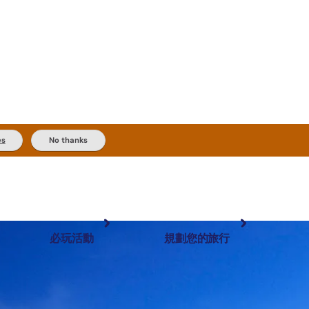
es
No thanks
必玩活動
規劃您的旅行
最受歡迎目的地
規劃和預訂
體驗
旅客類型
內陸和戶外
實用資訊
推薦榜單
規劃工具
按地區探索
搜尋: