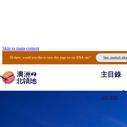
Skip to main content
Yes, switch sit
Hi there, would you like to view this page on our
USA
site?
主目錄
必訪景點