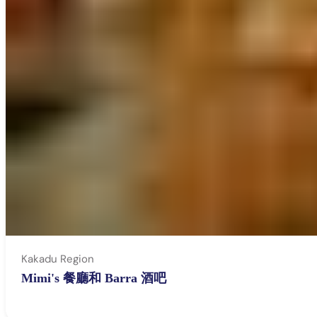
Kakadu Region
Mimi's 餐廳和 Barra 酒吧