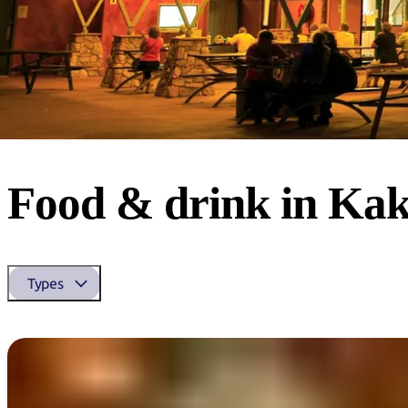
Food &
drink in Ka
Types