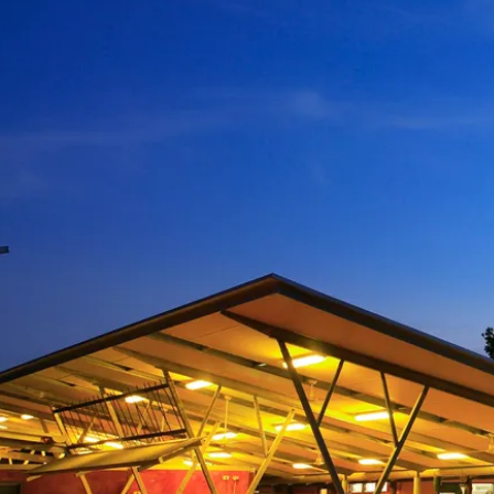
杜國家公園
ood & drink
Kakadu