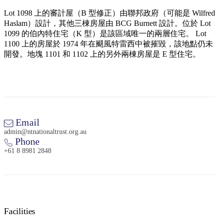
規
規
劃
劃
Lot 1098 上的審計屋（B 型修正）由聯邦政府（可能是 Wilfred
按
Haslam）設計，其他三棟房屋由 BCG Burnett 設計。位於 Lot
您
工
地
1099 的伯內特住宅（K 型）是該區域唯一的兩層住宅。 Lot
的
具
1100 上的房屋於 1974 年在颶風特雷西中被摧毀，該地點仍未
區
旅
開發。地塊 1101 和 1102 上的另外兩棟房屋是 E 型住宅。
探
行
索
Email
admin@ntnationaltrust.org.au
搜
Phone
尋:
+61 8 8981 2848
Sign
up
Facilities