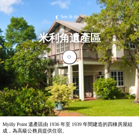
塔
營
魯
錄
魔
/
園
物
園
物
維
納
華
蘭
和
克
鬼
西
群
釣
姆
旅
卡
豪
國
大
麥
島
魚
地
游
溫
華
家
自
理
馬
克
See & do
最
體
泉
野
公
駕
必
石
古
唐
池
營
園
遊
保
克
納
受
驗
訪
護
瀑
國
規
區
布
家
歡
景
米利角遺產區
公
劃
園
迎
點
和
目
旅
預
的
客
訂
地
類
型
必
玩
實
內
活
用
陸
動
推
資
和
薦
訊
戶
榜
Myilly Point 遺產區由 1936 年至 1939 年間建造的四棟房屋組
外
單
成，為高級公務員提供住宿。