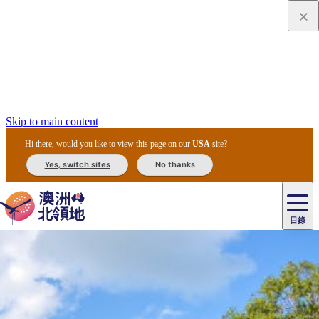
Skip to main content
Hi there, would you like to view this page on our
USA
site?
Yes, switch sites
No thanks
目錄
原
住
民
租
卡
文
愛
美
車
卡
李
自
達
化
麗
食
導
節
和
杜
戶
治
然
瓦
卡
爾
體
住
斯
攻
覽
主
慶
交
國
外
菲
和
塔
魯
茨
文
驗
宿
泉
略
團
烏
與
通
家
和
特
野
卡
歷
尼
卡
奧
魯
活
工
公
探
國
生
國
史
目
特
魯
里
魯
動
具
園
險
家
動
家
與
東
馬
露
米
/
查
公
植
公
文
提
阿
豪