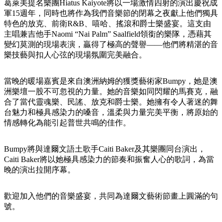
規
規
葛萊美提名樂團Hiatus Kaiyote將以一場激情四射的演出慶祝成
劃
劃
軍15週年，同時也將作為我們音樂節的閉幕之夜獻上他們獨具
按
特色的放克、前衛R&B、嘻哈、搖滾和爵士樂盛宴。這支由
您
工
地
主唱兼吉他手Naomi “Nai Palm” Saalfield領銜的樂隊，憑藉其
的
具
變幻莫測的現場表演，贏得了極高的聲譽——他們將精湛的音
區
旅
樂技藝與扣人心弦的現場氛圍完美融合。
探
行
索
當晚的暖場嘉賓是來自澳洲納姆的獲獎藝術家Bumpy，她是澳
洲樂壇一股不可忽視的力量。她的音樂如同閃耀的馬賽克，融
合了當代靈魂樂、民謠、放克和爵士樂。她擁有令人著迷的舞
台魅力和極具感染力的嗓音，溫柔與力量完美平衡，將原始的
情感轉化為能引起普世共鳴的佳作。
搜
Bumpy將與達爾文語土歌手Caiti Baker及其樂團同台演出，
尋:
Caiti Baker將以她極具感染力的節奏和振奮人心的歌詞，為當
晚的演出拉開序幕。
Sign
歡迎加入他們的音樂盛宴，共同為達爾文藝術節畫上圓滿的句
up
號。