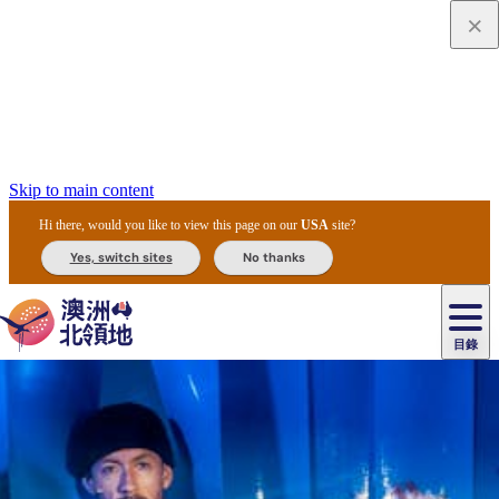
Skip to main content
Hi there, would you like to view this page on our
USA
site?
Yes, switch sites
No thanks
目錄
原
住
民
租
卡
文
愛
美
車
卡
李
自
達
化
麗
食
導
節
和
杜
戶
治
然
瓦
卡
爾
體
住
斯
攻
覽
主
慶
交
國
外
菲
和
塔
魯
茨
文
驗
宿
泉
略
團
烏
與
通
家
和
特
野
卡
歷
尼
卡
奧
魯
活
工
公
探
國
生
國
史
目
特
魯
里
魯
動
具
園
險
家
動
家
與
東
馬
露
米
/
查
公
植
公
文
提
阿
豪