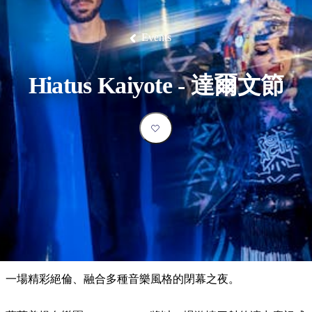
塔
營
魯
錄
魔
/
園
物
園
物
維
納
華
蘭
和
克
鬼
西
群
釣
姆
旅
卡
豪
國
大
麥
島
魚
地
游
溫
華
家
自
理
馬
克
Events
最
體
泉
野
公
駕
必
石
古
唐
池
營
園
遊
保
克
納
受
驗
訪
護
瀑
國
規
區
布
家
歡
景
Hiatus Kaiyote - 達爾文節
公
劃
園
迎
點
和
目
旅
預
的
客
訂
地
類
型
必
玩
實
內
活
用
陸
動
推
資
和
薦
訊
戶
榜
一場精彩絕倫、融合多種音樂風格的閉幕之夜。
外
單