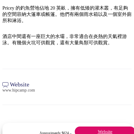
規
規
劃
劃
Pricey 的釣魚營地佔地 20 英畝，擁有低矮的灌木叢，有足夠
按
的空間容納大篷車或帳篷。他們有兩個雨水箱以及一個室外廁
您
工
地
所和淋浴。
的
具
區
旅
探
酒店中間還有一座巨大的水壩，非常適合在炎熱的天氣裡游
行
泳。有幾個火坑可供觀賞，還有大量鳥類可供觀賞。
索
搜
Website
尋:
www.hipcamp.com
Sign
up
Website
Approximately $624 –