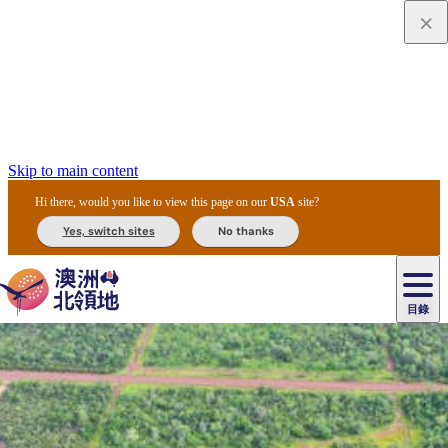
Skip to main content
Hi there, would you like to view this page on our
USA
site?
Yes, switch sites
No thanks
目錄
原
住
民
租
卡
文
愛
美
車
卡
李
自
達
化
麗
食
導
節
和
杜
戶
治
然
瓦
卡
爾
體
住
斯
攻
覽
主
慶
交
國
外
菲
和
塔
魯
茨
文
驗
宿
泉
略
團
烏
與
通
家
和
特
野
卡
歷
尼
卡
奧
魯
活
工
公
探
國
生
國
史
目
特
魯
里
魯
動
具
園
險
家
動
家
與
東
馬
露
米
/
查
公
植
公
文
提
阿
豪