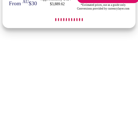
AU
From
$30
$3,889.62
*Estimated prices, use as a guide only.
Conversions provided by currencylayer.com