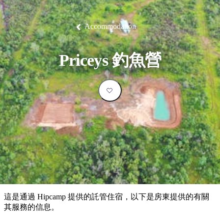
塔
營
魯
錄
魔
/
園
物
園
物
維
納
華
蘭
和
克
鬼
西
群
釣
姆
旅
卡
豪
國
大
麥
島
魚
地
游
溫
華
家
自
理
馬
克
Accommodation
最
體
泉
野
公
駕
必
石
古
唐
池
營
園
遊
保
克
納
受
驗
訪
護
瀑
國
規
區
布
家
歡
景
Priceys 釣魚營
公
劃
園
迎
點
和
目
旅
預
的
客
訂
地
類
型
必
玩
實
內
活
用
陸
動
推
資
和
薦
訊
戶
榜
這是通過 Hipcamp 提供的託管住宿，以下是房東提供的有關
外
單
其服務的信息。