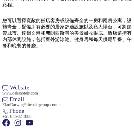
規
規
路程。
劃
劃
按
您
工
地
您可以選擇寬敞的飯店客房或設備齊全的一房和兩房公寓，設
的
具
施齊全，配備所有必要的居家舒適設施以及私人陽台，可將熱
區
旅
帶城市、達爾文港和弗朗西斯灣的美景盡收眼底。飯店還擁有
探
行
內部休閒設施，包括室外游泳池、健身房和每天供應早餐、午
索
餐和晚餐的餐廳。
搜
Website
尋:
www.oakshotels.com
Email
ElanDarwin@theoaksgroup.com.au
Phone
+61 8 8982 1888
Sign
up