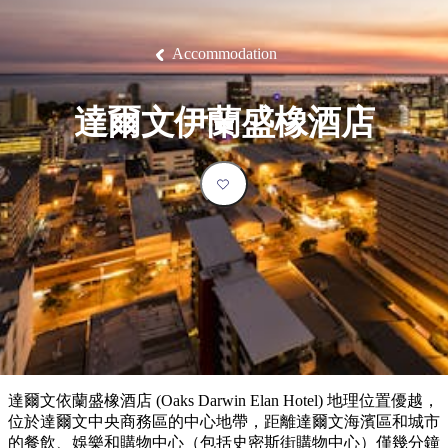
塔
營
魯
錄
魔
/
園
物
園
物
維
納
華
蘭
和
克
鬼
西
群
釣
姆
旅
卡
豪
國
大
麥
島
魚
地
游
溫
華
家
自
理
馬
克
Accommodation
最
體
泉
野
公
駕
必
石
古
唐
池
營
園
遊
保
克
納
受
驗
訪
護
瀑
國
規
區
布
家
歡
景
達爾文伊蘭盛橡酒店
公
劃
園
迎
點
和
目
旅
預
的
客
訂
地
類
型
必
玩
實
內
活
用
陸
動
推
資
和
薦
訊
戶
榜
達爾文依蘭盛橡酒店 (Oaks Darwin Elan Hotel) 地理位置優越，
外
單
位於達爾文中央商務區的中心地帶，距離達爾文海濱區和城市
的餐飲、娛樂和購物中心（包括史密斯街購物中心）僅幾分鐘