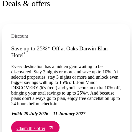
Deals & offers
Discount
Save up to 25%* Off at Oaks Darwin Elan
*
Hotel
Every destination has a hidden gem waiting to be
discovered. Stay 2 nights or more and save up to 10%. At
selected properties, stay 3 nights or more and unlock even
bigger savings with up to 15% off. Join Minor
DISCOVERY (it's free!) and you'll score an extra 10% off,
bringing your total savings to up to 25%*. And because
plans don't always go to plan, enjoy free cancellation up to
24 hours before check-in.
Valid:
29 July 2026 – 11 January 2027
Claim this offer