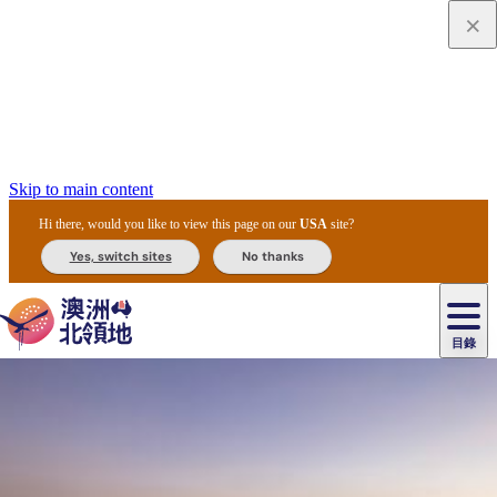
Skip to main content
Hi there, would you like to view this page on our
USA
site?
Yes, switch sites
No thanks
目錄
原
住
民
租
卡
文
愛
美
車
卡
李
自
達
化
麗
食
導
節
和
杜
戶
治
然
瓦
卡
爾
體
住
斯
攻
覽
主
慶
交
國
外
菲
和
塔
魯
茨
文
驗
宿
泉
略
團
烏
與
通
家
和
特
野
卡
歷
尼
卡
奧
魯
活
工
公
探
國
生
國
史
目
特
魯
里
魯
動
具
園
險
家
動
家
與
東
馬
露
米
/
查
公
植
公
文
提
阿
豪