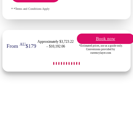
* *Terms and Conditions Apply
Book now
Approximately $3,723.22
AU
From
$179
*Estimated prices, use as a guide only.
– $10,192.06
Conversions provided by
currencylayer.com