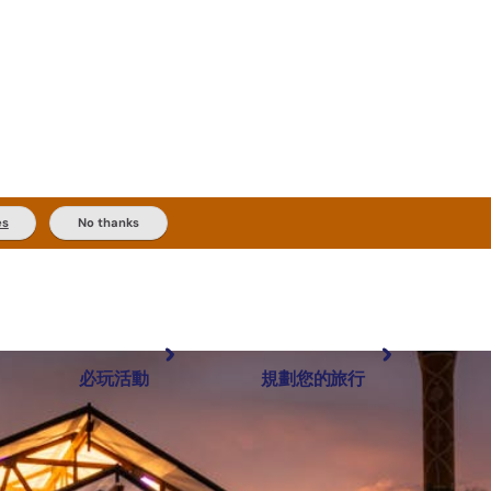
es
No thanks
必玩活動
規劃您的旅行
最受歡迎目的地
規劃和預訂
體驗
旅客類型
內陸和戶外
實用資訊
推薦榜單
規劃工具
按地區探索
搜尋: