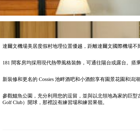
達爾文機場美居度假村地理位置優越，距離達爾文國際機場不到
181 間客房均採用現代熱帶風格裝飾，可通往陽台或露台。搭乘
新裝修和更名的 Cossies 池畔酒吧和小酒館享有園景花
參觀鱷魚公園，充分利用您的逗留，並與以北領地為家的巨型古老爬
Golf Club）開球，那裡設有練習場和練習果嶺。