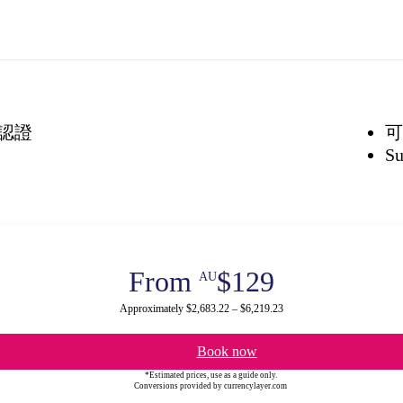
認證
可
Su
From
$129
AU
Approximately $2,683.22 – $6,219.23
Book now
*Estimated prices, use as a guide only.
Conversions provided by currencylayer.com