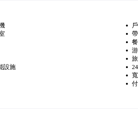
機
戶
室
帶
餐
游
旅
功能設施
2
寬
付