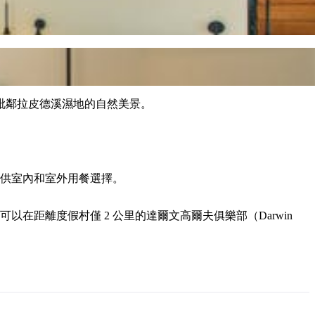
，毗鄰拉皮德溪濕地的自然美景。
提供室內和室外用餐選擇。
在距離度假村僅 2 公里的達爾文高爾夫俱樂部（Darwin