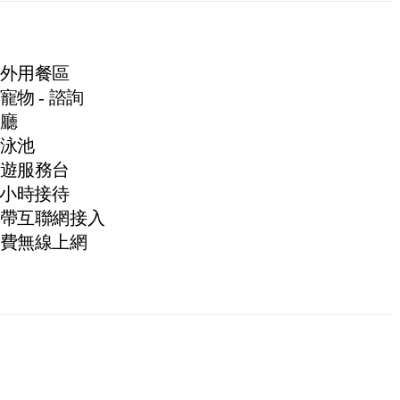
外用餐區
寵物 - 諮詢
廳
泳池
遊服務台
4小時接待
帶互聯網接入
費無線上網