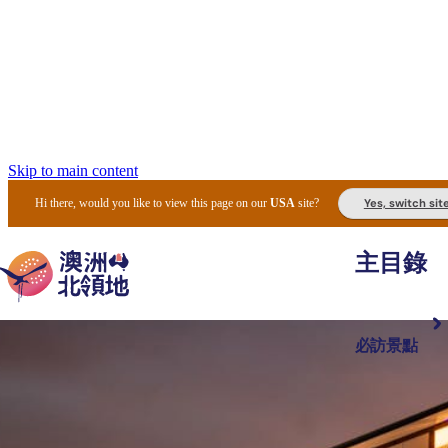
Skip to main content
Yes, switch sit
Hi there, would you like to view this page on our
USA
site?
主目錄
必訪景點