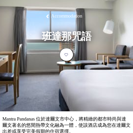
塔
營
魯
錄
魔
/
園
物
園
物
維
納
華
蘭
和
克
鬼
西
群
釣
姆
旅
卡
豪
國
大
麥
島
魚
地
游
溫
華
家
自
理
馬
克
Accommodation
最
體
泉
野
公
駕
必
石
古
唐
池
營
園
遊
保
克
納
受
驗
訪
護
瀑
國
規
區
布
家
歡
景
班達那咒語
公
劃
園
迎
點
和
目
旅
預
的
客
訂
地
類
型
必
玩
實
內
活
用
陸
動
推
資
和
薦
訊
戶
榜
Mantra Pandanas 位於達爾文市中心，將精緻的都市時尚與達
外
單
爾文著名的悠閒熱帶文化融為一體，使該酒店成為您在達爾文
出差或享受完美假期的住宿選擇。