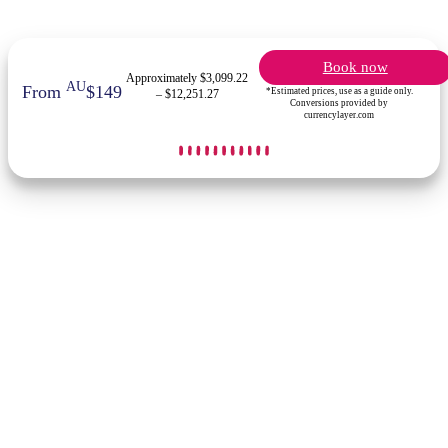
Book now
Approximately $3,099.22
AU
From
$149
*Estimated prices, use as a guide only.
– $12,251.27
Conversions provided by
currencylayer.com