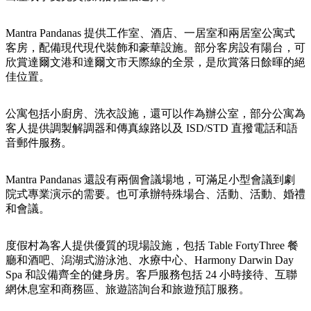
規
規
劃
劃
按
Mantra Pandanas 提供工作室、酒店、一居室和兩居室公寓式
您
工
地
客房，配備現代現代裝飾和豪華設施。部分客房設有陽台，可
的
具
欣賞達爾文港和達爾文市天際線的全景，是欣賞落日餘暉的絕
區
旅
佳位置。
探
行
索
公寓包括小廚房、洗衣設施，還可以作為辦公室，部分公寓為
客人提供調製解調器和傳真線路以及 ISD/STD 直撥電話和語
音郵件服務。
Mantra Pandanas 還設有兩個會議場地，可滿足小型會議到劇
搜
院式專業演示的需要。也可承辦特殊場合、活動、活動、婚禮
和會議。
尋:
度假村為客人提供優質的現場設施，包括 Table FortyThree 餐
廳和酒吧、潟湖式游泳池、水療中心、Harmony Darwin Day
Sign
Spa 和設備齊全的健身房。客戶服務包括 24 小時接待、互聯
up
網休息室和商務區、旅遊諮詢台和旅遊預訂服務。