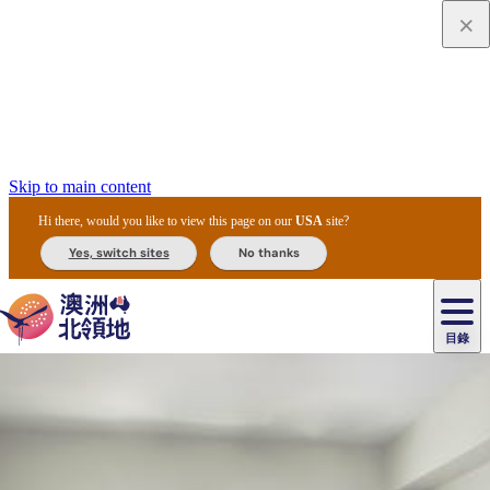
Skip to main content
Hi there, would you like to view this page on our
USA
site?
Yes, switch sites
No thanks
目錄
原
住
民
租
卡
文
愛
美
車
卡
李
自
達
化
麗
食
導
節
和
杜
戶
治
然
瓦
卡
爾
體
住
斯
攻
覽
主
慶
交
國
外
菲
和
塔
魯
茨
文
驗
宿
泉
略
團
烏
與
通
家
和
特
野
卡
歷
尼
卡
奧
魯
活
工
公
探
國
生
國
史
目
特
魯
里
魯
動
具
園
險
家
動
家
與
東
馬
露
米
/
查
公
植
公
文
提
阿
豪