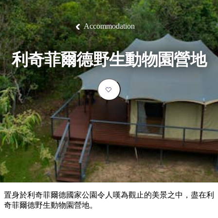
塔
營
魯
錄
魔
/
園
物
園
物
維
納
華
蘭
和
克
鬼
西
群
釣
姆
旅
卡
豪
國
大
麥
島
魚
地
游
溫
華
家
自
理
馬
克
Accommodation
最
體
泉
野
公
駕
必
石
古
唐
池
營
園
遊
保
克
納
受
驗
訪
護
瀑
國
規
區
布
家
歡
景
利奇菲爾德野生動物園營地
公
劃
園
迎
點
和
目
旅
預
的
客
訂
地
類
型
必
玩
實
內
活
用
陸
動
推
資
和
薦
訊
戶
榜
置身於利奇菲爾德國家公園令人嘆為觀止的美景之中，盡在利
外
單
奇菲爾德野生動物園營地。