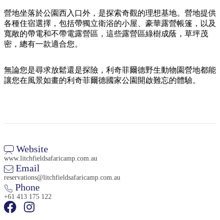
規
規
劃
劃
營地坐落於公園西入口外，是探索奇觀的理想基地。營地提供
按
各種住宿選擇，包括帶獨立衛浴的小屋、豪華露營帳篷，以及
您
工
地
寬敞的帶電和不帶電露營區，這些露營區綠樹成蔭，草坪茂
的
具
密，總有一款適合您。
區
旅
探
行
無論您是尋求放鬆還是探險，利奇菲爾德野生動物園營地都能
索
讓您在風景如畫的利奇菲爾德國家公園開啟難忘的體驗。
搜
Website
尋:
www.litchfieldsafaricamp.com.au
Email
reservations@litchfieldsafaricamp.com.au
Phone
Sign
+61 413 175 122
up