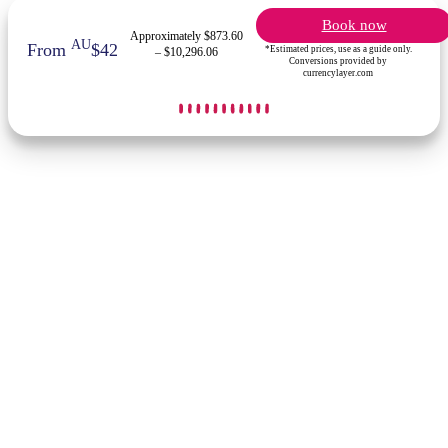
Book now
Approximately $873.60
AU
From
$42
*Estimated prices, use as a guide only.
– $10,296.06
Conversions provided by
currencylayer.com