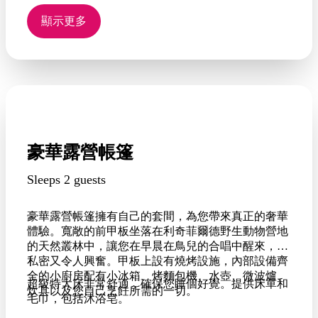
炊具以及您自助烹飪所需的一切。甲板上還設有瓦斯
燒烤設施。
顯示更多
提供床單和毛巾，包括沐浴皂。
豪華露營帳篷
Sleeps 2 guests
豪華露營帳篷擁有自己的套間，為您帶來真正的奢華
體驗。寬敞的前甲板坐落在利奇菲爾德野生動物營地
的天然叢林中，讓您在早晨在鳥兒的合唱中醒來，既
私密又令人興奮。甲板上設有燒烤設施，內部設備齊
全的小廚房配有小冰箱、烤麵包機、水壺、微波爐、
超級特大床非常舒適，確保您睡個好覺。提供床單和
炊具以及您自己烹飪所需的一切。
毛巾，包括沐浴皂。