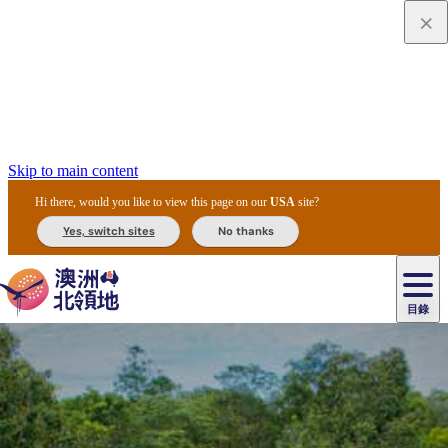
Skip to main content
Hi there, would you like to view this page on our
USA
site?
Yes, switch sites
No thanks
目錄
原
住
民
租
卡
文
愛
美
車
卡
李
自
達
化
麗
食
導
節
和
杜
戶
治
然
瓦
卡
爾
體
住
斯
攻
覽
主
慶
交
國
外
菲
和
塔
魯
茨
文
驗
宿
泉
略
團
烏
與
通
家
和
特
野
卡
歷
尼
卡
奧
魯
活
工
公
探
國
生
國
史
目
特
魯
里
魯
動
具
園
險
家
動
家
與
東
馬
露
米
/
查
公
植
公
文
提
阿
豪