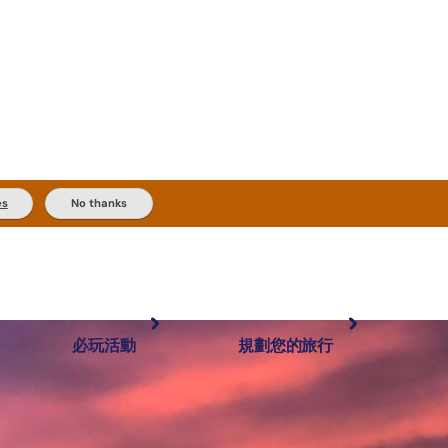
es
No thanks
必玩活動
規劃您的旅行
最受歡迎目的地
規劃和預訂
體驗
旅客類型
內陸和戶外
實用資訊
推薦榜單
規劃工具
按地區探索
搜尋: