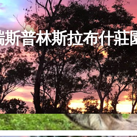
ion
瑞斯普林斯拉布什莊