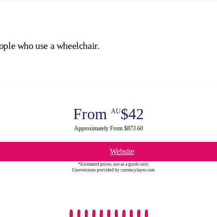
eople who use a wheelchair.
From
$42
AU
Approximately From
$873.60
Website
*Estimated prices, use as a guide only.
Conversions provided by currencylayer.com