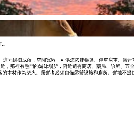
訊。
片 26 英畝土地。這裡綠樹成蔭，空間寬敞，可供您搭建帳篷、停車房
ture Park) 很近，那裡有熱門的游泳場所，附近還有商店、藥局
落的木材作為柴火。露營者必須自備露營設施和廁所。營地不提