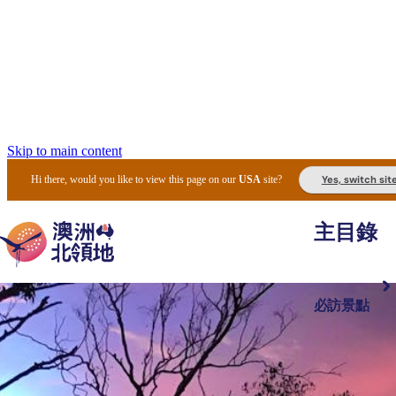
Skip to main content
Yes, switch sit
Hi there, would you like to view this page on our
USA
site?
主目錄
必訪景點