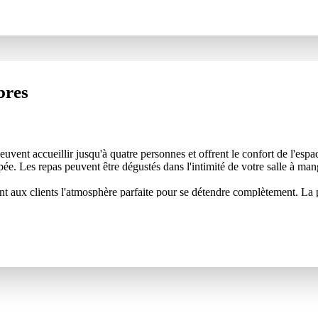
bres
ent accueillir jusqu'à quatre personnes et offrent le confort de l'espa
pée. Les repas peuvent être dégustés dans l'intimité de votre salle à ma
nt aux clients l'atmosphère parfaite pour se détendre complètement. L
 baignoire relaxante profonde. Les clients ont le choix entre des configur
ue vous séjourniez une nuit ou plusieurs semaines, les spacieux apparteme