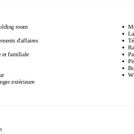
olding room
Mo
La
ments d'affaires
Té
 et familiale
Pa
Pi
Bu
ur
Wi
nger extérieure
n