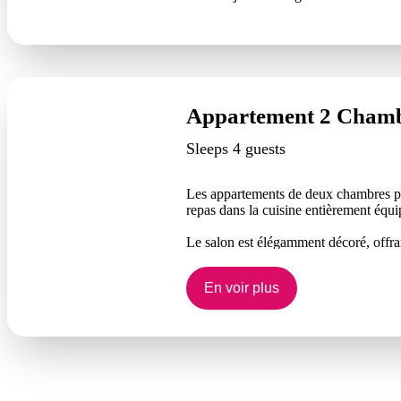
Appartement 2 Cham
Sleeps 4 guests
Les appartements de deux chambres peuv
repas dans la cuisine entièrement équi
Le salon est élégamment décoré, offra
salles de bains et tous disposent d'une
ou un lit queen et deux lits simples. Q
En voir plus