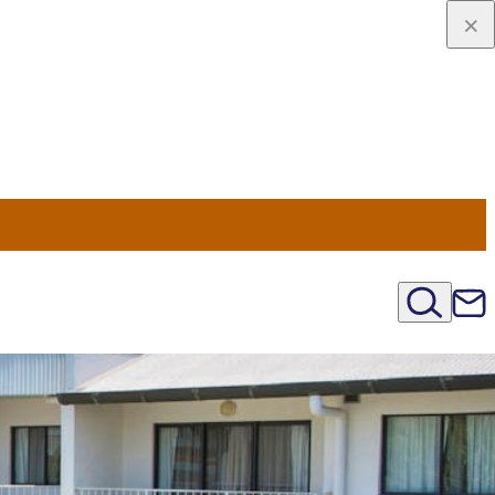
u Nord
régions