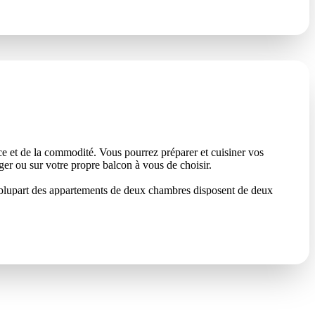
ce et de la commodité. Vous pourrez préparer et cuisiner vos
nger ou sur votre propre balcon à vous de choisir.
a plupart des appartements de deux chambres disposent de deux
ations de literie confortables, en choisissant soit deux lits queen
nts indépendants sont parfaits pour les affaires ou les loisirs.