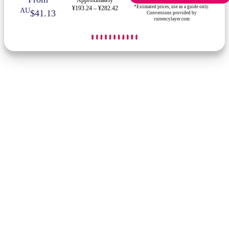
*Estimated prices, use as a guide only.
¥193.24 – ¥282.42
AU
$41.13
Conversions provided by
currencylayer.com