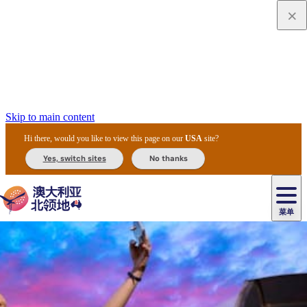
Skip to main content
Hi there, would you like to view this page on our
USA
site?
Yes, switch sites
No thanks
菜单
原
住
导
民
游
卡
文
爱
美
陪
卡
李
自
达
化
丽
食
同
节
租
杜
户
治
然
瓦
卡
尔
体
住
斯
攻
旅
主
庆
车
国
外
菲
和
塔
鲁
茨
文
验
宿
泉
略
程
乌
与
和
家
和
特
野
卡
历
尼
卡
奥
鲁
活
交
公
探
国
生
国
史
导
特
鲁
里
鲁
动
通
园
险
家
动
家
和
东
马
露
米
/
查
公
植
公
遗
提
阿
高