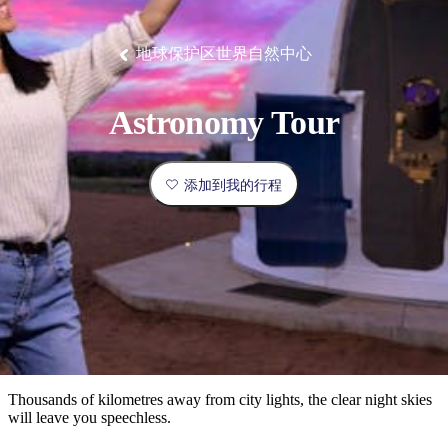
塔
营
鲁
航
魔
/
园
物
园
产
维
纳
端
兰
和
克
鬼
最
体
西
群
钓
姆
旅
卡
豪
国
旅
大
麦
岛
鱼
地
游
温
华
家
行
受
验
理
马
克
地球保护区世界自然中心
泉
野
公
灵
景
石
古
唐
欢
池
营
园
感
保
克
纳
点
护
瀑
国
规
迎
区
布
家
Astronomy Tour
公
划
目
旅
园
和
的
行
预
地
者
添加到我的行程
订
活
类
动
型
内
实
陆
用
和
精
信
户
规
选
息
外
划
榜
您
单
Thousands of kilometres away from city lights, the clear night skies
will leave you speechless.
的