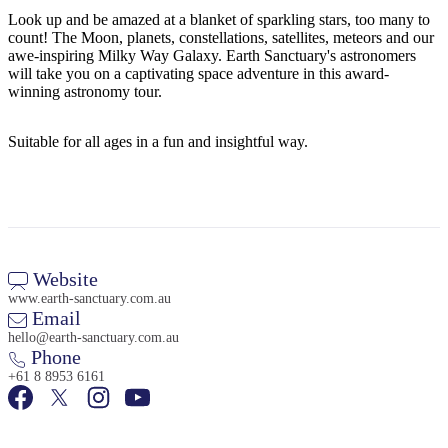
旅
规
按
Look up and be amazed at a blanket of sparkling stars, too many to
行
划
地
count! The Moon, planets, constellations, satellites, meteors and our
工
区
awe-inspiring Milky Way Galaxy. Earth Sanctuary's astronomers
will take you on a captivating space adventure in this award-
具
探
winning astronomy tour.
索
Suitable for all ages in a fun and insightful way.
搜
索:
Website
Sign
www.earth-sanctuary.com.au
up
Email
hello@earth-sanctuary.com.au
Phone
+61 8 8953 6161