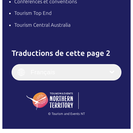
Conférences et conventions
Tourism Top End
Tourism Central Australia
Traductions de cette page 2
English
Italiano
English (UK)
Français
Deutsch
English (US)
日本語
English
简体中文
(Singapore)
繁體中文
Français
© Tourism and Events NT
Voir toutes les photos