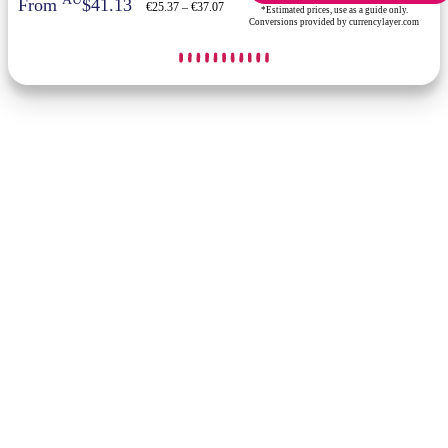
From
$41.13
€25.37 – €37.07
*Estimated prices, use as a guide only.
Conversions provided by currencylayer.com