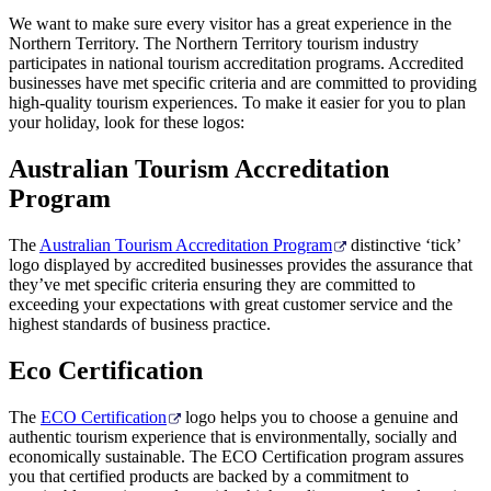
旅
规
按
We want to make sure every visitor has a great experience in the
行
划
地
Northern Territory. The Northern Territory tourism industry
工
区
participates in national tourism accreditation programs. Accredited
businesses have met specific criteria and are committed to providing
具
探
high-quality tourism experiences. To make it easier for you to plan
索
your holiday, look for these logos:
Australian Tourism Accreditation
搜
Program
索:
The
Australian Tourism Accreditation Program
distinctive ‘tick’
logo displayed by accredited businesses provides the assurance that
they’ve met specific criteria ensuring they are committed to
exceeding your expectations with great customer service and the
Sign
highest standards of business practice.
up
Eco Certification
The
ECO Certification
logo helps you to choose a genuine and
authentic tourism experience that is environmentally, socially and
economically sustainable. The ECO Certification program assures
you that certified products are backed by a commitment to