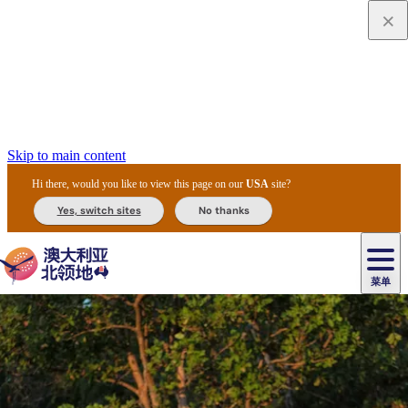
Skip to main content
Hi there, would you like to view this page on our
USA
site?
Yes, switch sites
No thanks
菜单
原
住
导
民
游
卡
文
爱
美
陪
卡
李
自
达
化
丽
食
同
节
租
杜
户
治
然
瓦
卡
尔
体
住
斯
攻
旅
主
庆
车
国
外
菲
和
塔
鲁
茨
文
验
宿
泉
略
程
乌
与
和
家
和
特
野
卡
历
尼
卡
奥
鲁
活
交
公
探
国
生
国
史
导
特
鲁
里
鲁
动
通
园
险
家
动
家
和
东
马
露
米
/
查
公
植
公
遗
提
阿
高