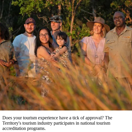
塔
营
鲁
航
魔
/
园
物
园
产
维
纳
端
兰
和
克
鬼
最
体
西
群
钓
姆
旅
卡
豪
国
旅
大
麦
岛
鱼
地
游
温
华
家
行
受
验
理
马
克
泉
野
公
灵
景
石
古
唐
欢
池
营
园
感
保
克
纳
实用信息
点
护
瀑
国
规
迎
区
布
家
公
划
目
旅
园
Tourism accreditation
和
的
行
预
地
者
订
活
类
动
型
内
实
陆
用
和
精
信
户
规
选
息
外
划
榜
您
单
Does your tourism experience have a tick of approval? The
Territory's tourism industry participates in national tourism
的
accreditation programs.