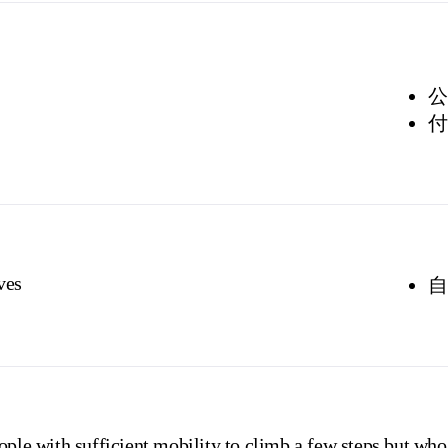
公
付
ves
自
ople with sufficient mobility to climb a few steps but who