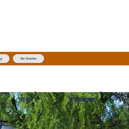
es
No thanks
活动
规划您的旅行
最受欢迎目的地
规划和预订
体验
旅行者类型
内陆和户外
实用信息
精选榜单
规划工具
按地区探索
搜索: