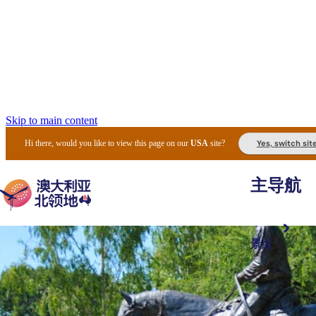
Skip to main content
Yes, switch sit
Hi there, would you like to view this page on our
USA
site?
主导航
景点