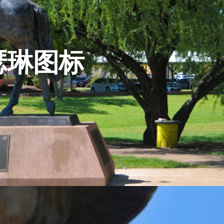
凯瑟琳图标