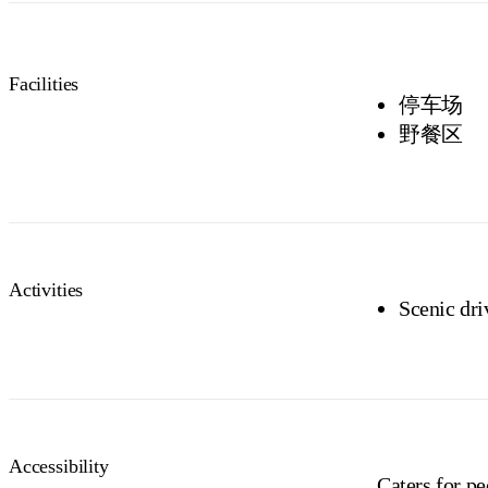
Facilities
停车场
野餐区
Activities
Scenic dri
Accessibility
Caters for pe