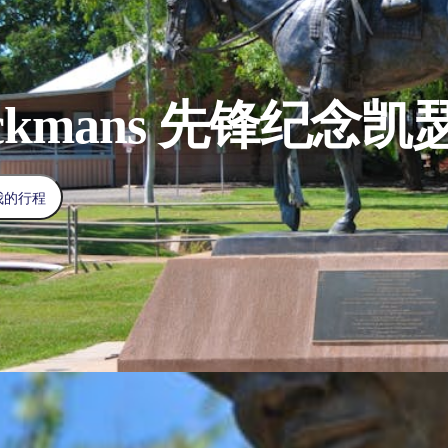
ockmans 先锋纪念
我的行程