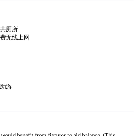
共厕所
费无线上网
助游
 would benefit from fixtures to aid balance. (This