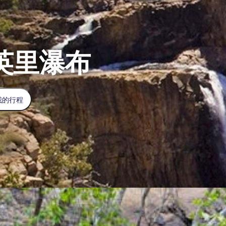
 英里瀑布
我的行程