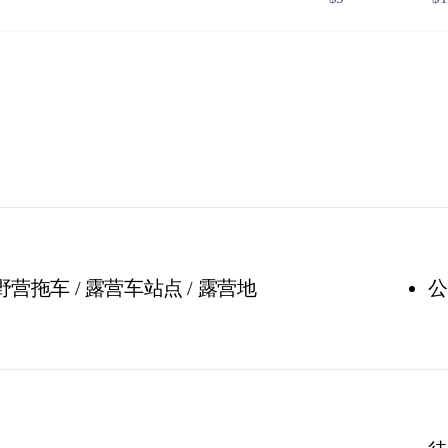
$25
$5
$8
$1
 Government issued Seniors Card, Pensioner Concession Card or
don't need a visitor pass but may be asked to show proof o
s online
or find out more about
passes & permits in th
 野营拖车 / 露营车站点 / 露营地
公