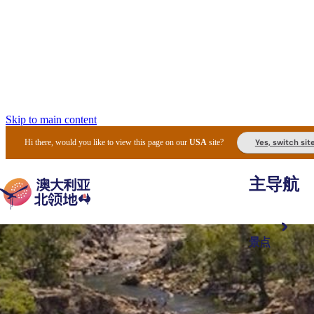
Skip to main content
Yes, switch sit
Hi there, would you like to view this page on our
USA
site?
主导航
景点