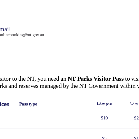
mail
onlinebooking@nt.gov.au
isitor to the NT, you need an
NT Parks Visitor Pass
to vis
 parks and reserves managed by the NT Government within y
ices
Pass type
1-day pass
3-day
$10
$2
$5
$1