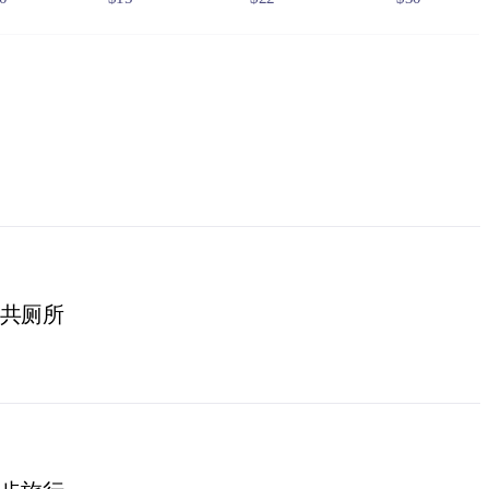
0
$75
$110
$150
6
$24
$36
$48
f residency, such as a valid NT driver licence.
e NT
.
共厕所