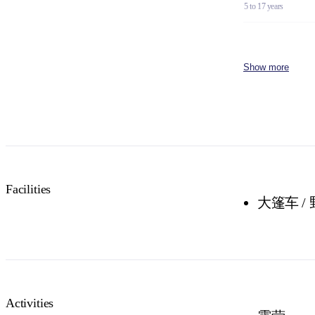
5 to 17 years
Family
2 adults and 4 children
Show more
Concession
Holders of Australian
DVA Card.
NT residents 
Buy your pas
Facilities
大篷车 /
Activities