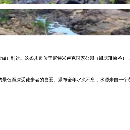
 Trail）到达。这条步道位于尼特米卢克国家公园（凯瑟琳峡谷
丽的景色而深受徒步者的喜爱。瀑布全年水流不息，水源来自一个