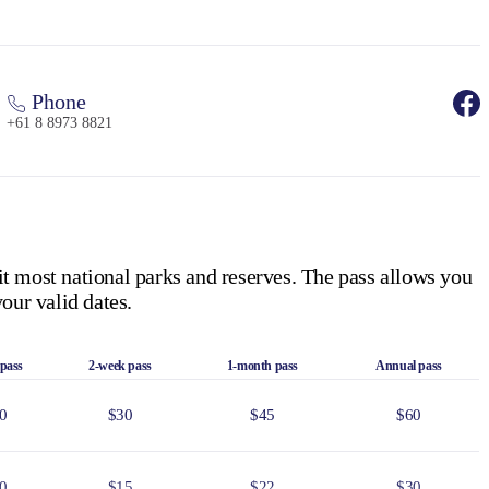
Phone
+61 8 8973 8821
it most national parks and reserves. The pass allows you
our valid dates.
 pass
2-week pass
1-month pass
Annual pass
0
$30
$45
$60
0
$15
$22
$30