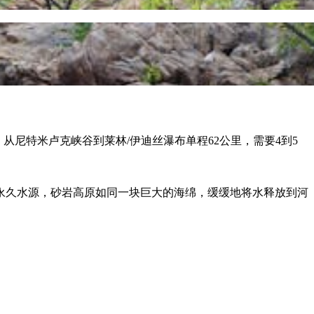
），从尼特米卢克峡谷到莱林/伊迪丝瀑布单程62公里，需要4到5
永久水源，砂岩高原如同一块巨大的海绵，缓缓地将水释放到河