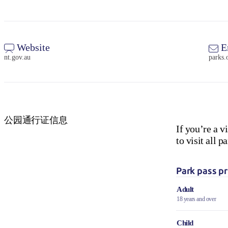
Website
E
nt.gov.au
parks.
公园通行证信息
If you’re a v
to visit all
Park pass pr
Adult
18 years and over
Child