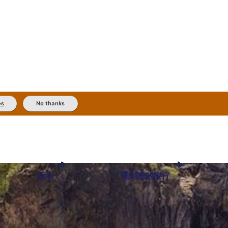
es
No thanks
活动
规划您的旅行
最受欢迎目的地
规划和预订
体验
旅行者类型
内陆和户外
实用信息
精选榜单
规划工具
按地区探索
搜索: