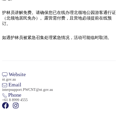
旅
规
按
行
划
地
护林员讲解免费。请确保您已在线办理北领地公园游客通行证
工
区
（北领地居民免办）。露营需付费，且营地必须提前在线预
具
探
订。
索
如遇护林员被紧急召集处理紧急情况，活动可能临时取消。
搜
索:
Website
Sign
nt.gov.au
up
Email
interpsupport.PWCNT@nt.gov.au
Phone
+61 8 8999 4555