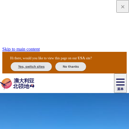
Skip to main content
Hi there, would you like to view this page on our
USA
site?
Yes, switch sites
No thanks
菜单
原
住
导
民
游
卡
文
爱
美
陪
卡
李
自
达
化
丽
食
同
节
租
杜
户
治
然
瓦
卡
尔
体
住
斯
攻
旅
主
庆
车
国
外
菲
和
塔
鲁
茨
文
验
宿
泉
略
程
乌
与
和
家
和
特
野
卡
历
尼
卡
奥
鲁
活
交
公
探
国
生
国
史
导
特
鲁
里
鲁
动
通
园
险
家
动
家
和
东
马
露
米
/
查
公
植
公
遗
提
阿
高