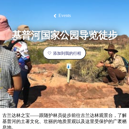
塔
营
鲁
航
魔
/
园
物
园
产
维
纳
端
兰
和
克
鬼
最
体
西
群
钓
姆
旅
卡
豪
国
旅
大
麦
岛
鱼
地
游
温
华
家
行
受
验
理
马
克
Events
泉
野
公
灵
景
石
古
唐
欢
池
营
园
感
保
克
纳
点
护
瀑
国
规
迎
区
布
家
基普河国家公园导览徒步
公
划
目
旅
园
和
的
行
预
地
者
添加到我的行程
订
活
类
动
型
内
实
陆
用
和
精
信
户
规
选
息
外
划
榜
您
单
古兰达林之宝——跟随护林员徒步前往古兰达林观景台，了解
的
基普河的土著文化、壮丽的地质景观以及这里受保护的广袤栖
息地。