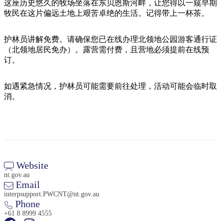
旅
规
按
这座历史悠久的牧场坐落在东贝恩斯河畔，让您得以一窥早期
行
划
牧民在这片偏远土地上艰苦卓绝的生活。记得带上一杯茶。
地
工
区
具
护林员讲解免费。请确保您已在线办理北领地公园游客通行证
探
（北领地居民免办）。露营需付费，且营地必须提前在线预
索
订。
如遇紧急情况，护林员可能需要前往处理，活动可能会临时取
搜
消。
索:
Sign
up
Website
nt.gov.au
Email
interpsupport.PWCNT@nt.gov.au
Phone
+61 8 8999 4555