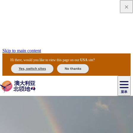
Skip to main content
Hi there, would you like to view this page on our
USA
site?
Yes, switch sites
No thanks
菜单
原
住
导
民
游
卡
文
爱
美
陪
卡
李
自
达
化
丽
食
同
节
租
杜
户
治
然
瓦
卡
尔
体
住
斯
攻
旅
主
庆
车
国
外
菲
和
塔
鲁
茨
文
验
宿
泉
略
程
乌
与
和
家
和
特
野
卡
历
尼
卡
奥
鲁
活
交
公
探
国
生
国
史
导
特
鲁
里
鲁
动
通
园
险
家
动
家
和
东
马
露
米
/
查
公
植
公
遗
提
阿
高