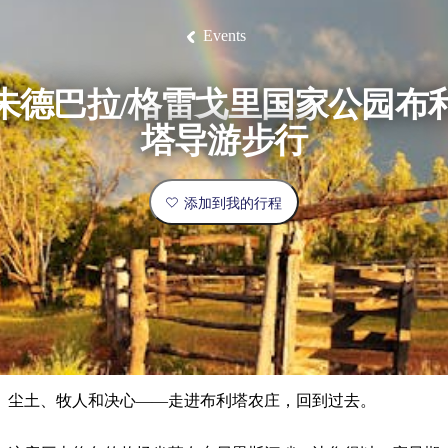
塔
营
鲁
航
魔
/
园
物
园
产
维
纳
端
兰
和
克
鬼
最
体
西
群
钓
姆
旅
卡
豪
国
旅
大
麦
Events
岛
鱼
地
游
温
华
家
行
受
验
理
马
克
泉
野
公
灵
景
石
古
唐
欢
池
营
园
感
保
克
纳
点
护
瀑
国
朱德巴拉/格雷戈里国家公园布
规
迎
区
布
家
公
划
目
旅
塔导游步行
园
和
的
行
预
地
者
订
活
添加到我的行程
类
动
型
内
实
陆
用
和
精
信
户
规
选
息
外
划
榜
您
单
尘土、牧人和决心——走进布利塔农庄，回到过去。
的