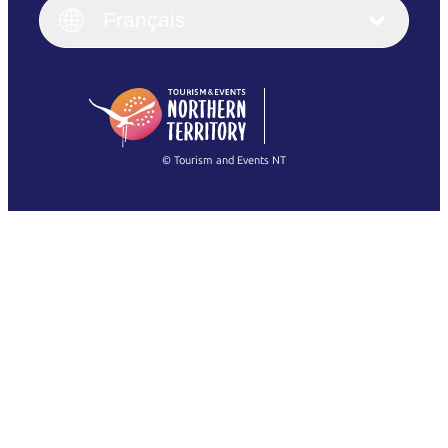
English (UK)
Français
Deutsch
English (US)
日本語
English
简体中文
(Singapore)
繁體中文
Français
© Tourism and Events NT
Voir toutes les photos