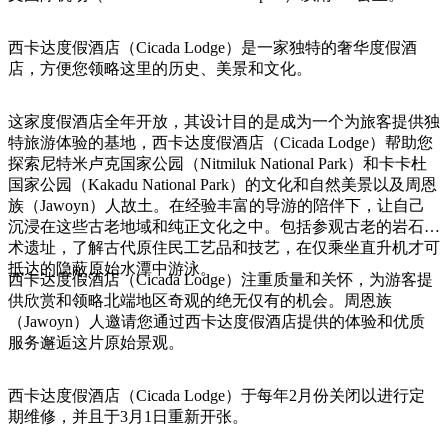
旅
规
按
行
划
地
西卡达度假酒店（Cicada Lodge）是一家独特的奢华度假酒
工
区
店，方便您领略这里的历史、美景和文化。
具
探
索
这家度假酒店全年开放，其设计目的是成为一个为旅客提供独
特旅游体验的基地，西卡达度假酒店（Cicada Lodge）帮助您
探索尼特米卢克国家公园（Nitmiluk National Park）和卡卡杜
搜
国家公园（Kakadu National Park）的文化和自然美景以及周恩
索:
族（Jawoyn）人故土。在经验丰富的导游的陪伴下，让自己
沉浸在这些古老地域和纯正文化之中。包括参观古老的岩石艺
术遗址，了解古代原住民工艺品和技艺，在仅乘坐直升机才可
抵达的隐蔽原始水潭中游泳。
西卡达度假酒店（Cicada Lodge）注重质量和关怀，为游客提
Sign
供欣赏和领略北端地区奇观的绝无仅有的机会。周恩族
up
（Jawoyn）人邀请您通过西卡达度假酒店提供的体验和优质
服务邂逅这片原始景观。
西卡达度假酒店（Cicada Lodge）于每年2月份关闭以进行定
期维修，并且于3月1日重新开张。