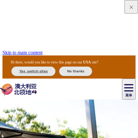
Skip to main content
Hi there, would you like to view this page on our
USA
site?
Yes, switch sites
No thanks
菜单
原
住
导
民
游
卡
文
爱
美
陪
卡
李
自
达
化
丽
食
同
节
租
杜
户
治
然
瓦
卡
尔
体
住
斯
攻
旅
主
庆
车
国
外
菲
和
塔
鲁
茨
文
验
宿
泉
略
程
乌
与
和
家
和
特
野
卡
历
尼
卡
奥
鲁
活
交
公
探
国
生
国
史
导
特
鲁
里
鲁
动
通
园
险
家
动
家
和
东
马
露
米
/
查
公
植
公
遗
提
阿
高