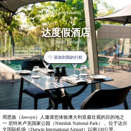
塔
营
鲁
航
魔
/
园
物
园
产
维
纳
端
兰
和
克
鬼
最
体
西
群
钓
姆
旅
卡
豪
国
旅
大
麦
岛
鱼
地
游
Accommodation
温
华
家
行
受
验
理
马
克
泉
野
公
灵
景
石
古
唐
欢
池
营
园
感
保
克
纳
点
护
瀑
国
规
迎
达度假酒店
区
布
家
公
划
目
旅
园
（Cicada Lodge）
和
的
行
预
地
者
添加到我的行程
订
活
类
动
型
内
实
陆
用
和
精
信
户
规
选
息
外
划
榜
您
单
周恩族（Jawoyn）人邀请您体验澳大利亚最壮观的目的地之
的
一 尼特米卢克国家公园（Nitmiluk National Park）， 位于达尔
文国际机场（Darwin International Airport）以南330公里。