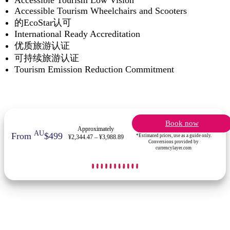
Accessible Tourism Low Vision
Accessible Tourism Wheelchairs and Scooters
的EcoStar认可
International Ready Accreditation
优质旅游认证
可持续旅游认证
Tourism Emission Reduction Commitment
Book now
Approximately
AU
From
$499
*Estimated prices, use as a guide only.
¥2,344.47 – ¥3,988.89
Conversions provided by
currencylayer.com