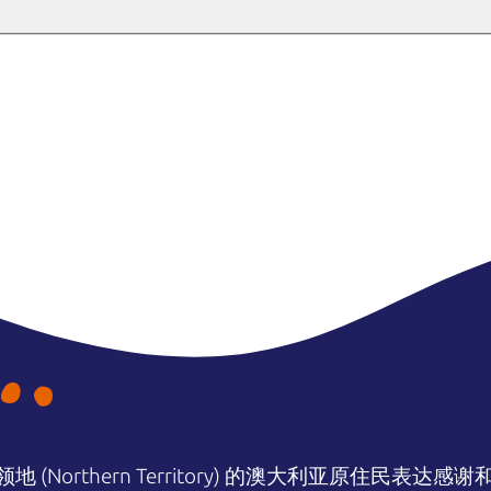
purchase your pass online
 between
1 July – 31 October 2026
will be charged at wet season rates. 
– 14 May
$25
12.50
$65
(Northern Territory) 的澳大利亚原住民表
$19