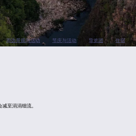
周边景观与活动
节庆与活动
导览团
住宿
会减至涓涓细流。