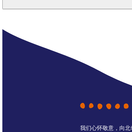
Kakadu park pass
Note:
Park passes purchased to visit the park
Park pass prices
Dry season
Wet season
Pass type
15 May – 31 October
1 November 
Adult
$40
16 years and over
Child
$25
$
5 to 15 years
Family
$100
2 adults and 2 or more children
Concession
我们心怀敬意，向北领地 
$30
Valid for senior, veteran, or pension cards