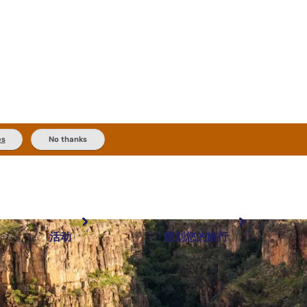
es
No thanks
活动
规划您的旅行
最受欢迎目的地
规划和预订
体验
旅行者类型
内陆和户外
实用信息
精选榜单
规划工具
按地区探索
搜索: