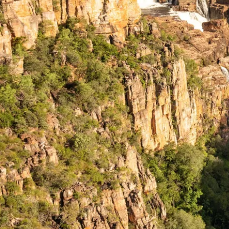
目的地
双子瀑布峡谷
添加到我的行程