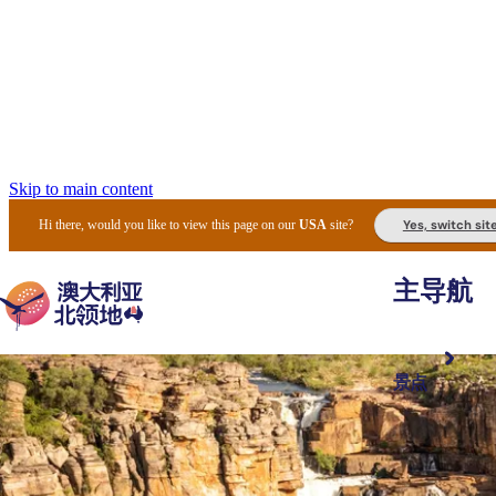
Skip to main content
Yes, switch sit
Hi there, would you like to view this page on our
USA
site?
主导航
景点