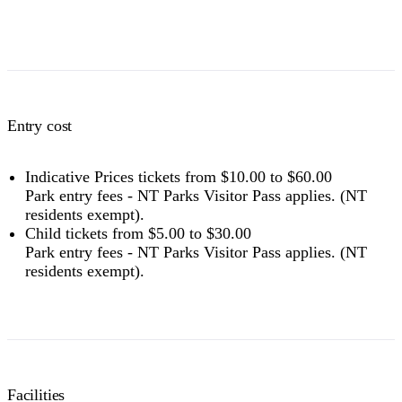
Holders of Australian Government
$8
$16
$24
$36
$48
issued Seniors Card, Pensioner
Concession Card or DVA Card.
NT residents don't need a visitor pass but may be asked to
show proof of residency, such as a valid NT driver licence.
Entry cost
Buy your pass online
or find out more about
passes &
permits in the NT
.
Indicative Prices tickets from $10.00 to $60.00
Park entry fees - NT Parks Visitor Pass applies. (NT
residents exempt).
Child tickets from $5.00 to $30.00
Park entry fees - NT Parks Visitor Pass applies. (NT
residents exempt).
Facilities