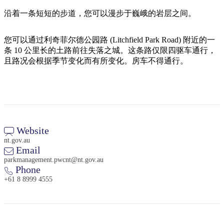
旅
规
按
行
划
沿着一条短短的步道，您可以漫步于巍峨的岩层之间。
地
工
区
具
您可以通过利奇菲尔德公园路 (Litchfield Park Road) 附近的一
探
条 10 公里长的土路前往失落之城。这条路仅限四驱车通行，
索
且路况会根据季节变化而有所变化。房车不得通行。
搜
索:
Website
nt.gov.au
Sign
Email
up
parkmanagement.pwcnt@nt.gov.au
Phone
+61 8 8999 4555