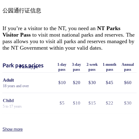
公园通行证信息
If you’re a visitor to the NT, you need an
NT Parks
Visitor Pass
to visit most national parks and reserves. The
pass allows you to visit all parks and reserves managed by
the NT Government within your valid dates.
Park pass prices
1-day
3-day
2-week
1-month
Annual
Pass type
pass
pass
pass
pass
pass
Adult
$10
$20
$30
$45
$60
18 years and over
Child
$5
$10
$15
$22
$30
5 to 17 years
Family
$25
$50
$75
$110
$150
2 adults and 4 children
Show more
Concession