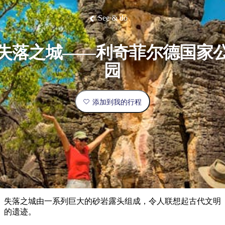
塔
营
鲁
航
魔
/
园
物
园
产
维
纳
端
兰
和
克
鬼
最
体
西
群
钓
姆
旅
卡
豪
国
旅
大
麦
See & do
岛
鱼
地
游
温
华
家
行
受
验
理
马
克
泉
野
公
灵
景
石
古
唐
欢
池
营
园
感
保
克
纳
点
护
瀑
国
失落之城——利奇菲尔德国家
规
迎
区
布
家
公
划
目
旅
园
园
和
的
行
预
地
者
订
活
添加到我的行程
类
动
型
内
实
陆
用
和
精
信
户
规
选
息
外
划
榜
您
单
失落之城由一系列巨大的砂岩露头组成，令人联想起古代文明
的
的遗迹。