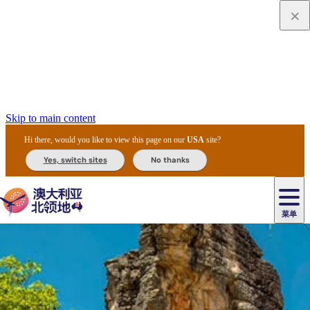
Skip to main content
Hi there, would you like to view this page on our
USA
site?
Yes, switch sites
No thanks
菜单
原
住
导
民
游
卡
文
爱
美
陪
卡
李
自
达
化
丽
食
同
节
租
杜
户
治
然
瓦
卡
尔
体
住
斯
攻
旅
主
庆
车
国
外
菲
和
塔
鲁
茨
文
验
宿
泉
略
程
乌
与
和
家
和
特
野
卡
历
尼
卡
奥
鲁
活
交
公
探
国
生
国
史
导
特
鲁
里
鲁
动
通
园
险
家
动
家
和
东
马
露
米
/
查
公
植
公
遗
提
阿
高