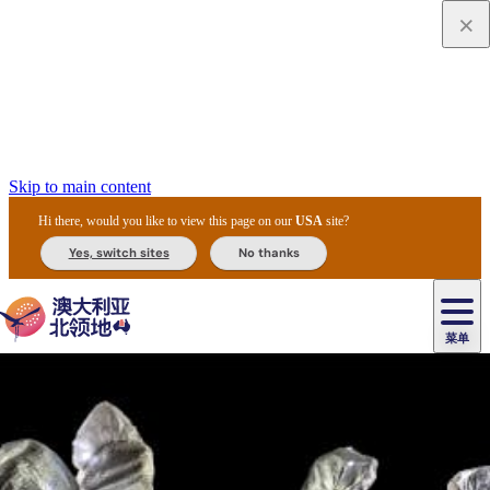
Skip to main content
Hi there, would you like to view this page on our
USA
site?
Yes, switch sites
No thanks
菜单
原
住
导
民
游
卡
文
爱
美
陪
卡
李
自
达
化
丽
食
同
节
租
杜
户
治
然
瓦
卡
尔
体
住
斯
攻
旅
主
庆
车
国
外
菲
和
塔
鲁
茨
文
验
宿
泉
略
程
乌
与
和
家
和
特
野
卡
历
尼
卡
奥
鲁
活
交
公
探
国
生
国
史
导
特
鲁
里
鲁
动
通
园
险
家
动
家
和
东
马
露
米
/
查
公
植
公
遗
提
阿
高