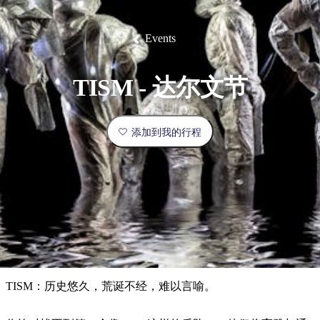
塔
营
鲁
航
魔
/
园
物
园
产
维
纳
端
兰
和
克
鬼
最
体
西
群
钓
姆
旅
卡
豪
国
旅
大
麦
岛
鱼
地
游
温
华
家
行
受
验
理
马
克
Events
泉
野
公
灵
景
石
古
唐
欢
池
营
园
感
保
克
纳
点
护
瀑
国
规
迎
区
布
家
TISM - 达尔文节
公
划
目
旅
园
和
的
行
预
地
者
添加到我的行程
订
活
类
动
型
内
实
陆
用
和
精
信
户
规
选
息
外
划
榜
您
单
TISM：历史悠久，荒诞不经，难以言喻。
的