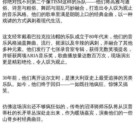
旅
规
按
你绝对找不到第二个像TISM这样的乐队——他们将高雅与通
行
划
俗、诗意与粗俗、舞蹈与混乱巧妙融合，打造出令人叹为观止
地
的音乐风格。他们的歌单里满是朗朗上口的经典金曲，以一种
工
区
戏谑的方式讽刺着现代生活。
具
探
索
这支经常戴着巴拉克拉法帽的乐队成立于80年代末，他们的音
乐风格涵盖舞曲、流行、摇滚以及辛辣的讽刺，并融合了其他
多种元素。他们发行了七张录音室专辑，获得无数奖项提名，
搜
并斩获两项ARIA音乐奖，歌曲播放量达数百万次，现场演出
索:
更是精彩绝伦，令人叹为观止。
30年前，他们离开达尔文时，是澳大利亚史上最受追捧的另类
乐队。如今，他们终于回归——一如既往地疯狂、惊悚又搞
Sign
笑。
up
仿佛这场演出还不够疯狂似的，传奇的沼泽骑师乐队将从汉普
蒂杜的长矛草丛深处走出来，作为暖场嘉宾，演奏他们的一些
山脊乡村经典曲目。