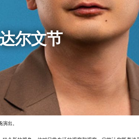
- 达尔文节
场演出。