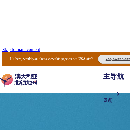
Skip to main content
Yes, switch sit
Hi there, would you like to view this page on our
USA
site?
主导航
景点