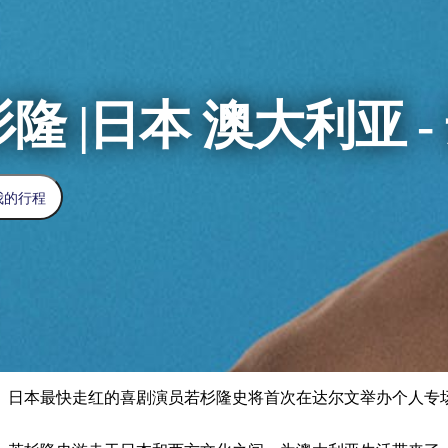
隆 |日本 澳大利亚 
我的行程
日本最快走红的喜剧演员若杉隆史将首次在达尔文举办个人专