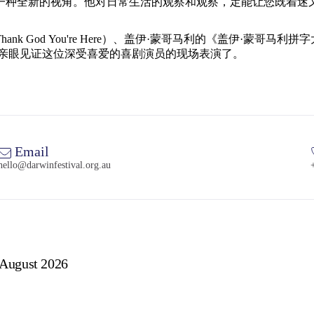
一种全新的视角。他对日常生活的观察和观察，定能让您既着迷
You're Here）、盖伊·蒙哥马利的《盖伊·蒙哥马利拼字大赛》（Guy
在，是时候亲眼见证这位深受喜爱的喜剧演员的现场表演了。
Email
hello@darwinfestival.org.au
 August 2026