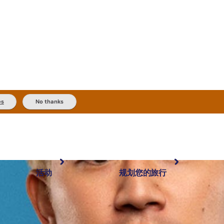
es
No thanks
活动
规划您的旅行
最受欢迎目的地
规划和预订
体验
旅行者类型
内陆和户外
实用信息
精选榜单
规划工具
按地区探索
搜索: