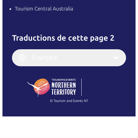
Tourism Central Australia
Traductions de cette page 2
English
Italiano
English (UK)
Français
Deutsch
English (US)
日本語
English
简体中文
(Singapore)
繁體中文
Français
© Tourism and Events NT
Voir toutes les photos