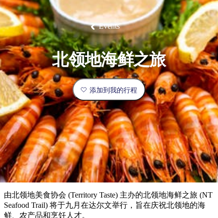
塔
营
鲁
航
魔
/
园
物
园
产
维
纳
端
兰
和
克
鬼
最
体
西
群
钓
姆
旅
卡
豪
国
旅
大
麦
岛
鱼
地
游
温
华
家
行
受
验
理
马
克
Events
泉
野
公
灵
景
石
古
唐
欢
池
营
园
感
保
克
纳
点
护
瀑
国
规
迎
区
布
家
北领地海鲜之旅
公
划
目
旅
园
和
的
行
预
地
者
添加到我的行程
订
活
类
动
型
内
实
陆
用
和
精
信
户
规
选
息
外
划
榜
您
单
由北领地美食协会 (Territory Taste) 主办的北领地海鲜之旅 (NT
的
Seafood Trail) 将于九月在达尔文举行，旨在庆祝北领地的海
鲜、农产品和烹饪人才。