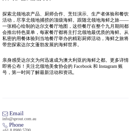
旅
规
按
行
划
地
探索北领地农产品、厨师合作、烹饪演示、生产者体验和餐饮
工
区
活动，尽享北领地捕捞的顶级海鲜。跟随北领地海鲜之旅——
具
探
一张精心绘制的达尔文餐厅地图，这些餐厅在整个九月期间都
索
会推出特色菜单，每家餐厅都将主打北领地最优质的海鲜。从
私密的用餐体验到当地餐厅举办的精彩厨师活动，海鲜之旅将
带您探索达尔文蓬勃发展的海鲜世界。
搜
索:
亲身感受达尔文为何迅速成为澳大利亚的海鲜之都。更多详情
即将公布！关注北领地美食协会的 Facebook 和 Instagram 账
号，第一时间了解最新活动和资讯。
Sign
up
Email
info@sprout.com.au
Phone
+61 8 8980 5700