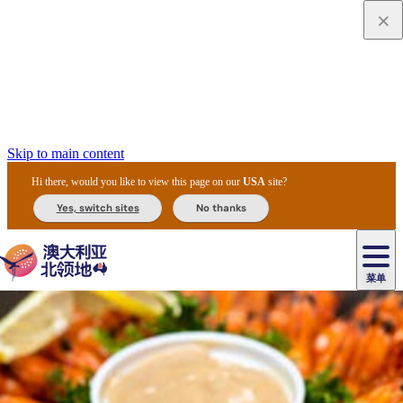
Skip to main content
Hi there, would you like to view this page on our
USA
site?
Yes, switch sites
No thanks
菜单
原
住
导
民
游
卡
文
爱
美
陪
卡
李
自
达
化
丽
食
同
节
租
杜
户
治
然
瓦
卡
尔
体
住
斯
攻
旅
主
庆
车
国
外
菲
和
塔
鲁
茨
文
验
宿
泉
略
程
乌
与
和
家
和
特
野
卡
历
尼
卡
奥
鲁
活
交
公
探
国
生
国
史
导
特
鲁
里
鲁
动
通
园
险
家
动
家
和
东
马
露
米
/
查
公
植
公
遗
提
阿
高