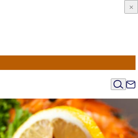
u Nord
régions