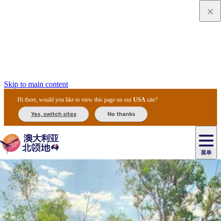
Skip to main content
Hi there, would you like to view this page on our
USA
site?
Yes, switch sites
No thanks
菜单
原
住
导
民
游
卡
文
爱
美
陪
卡
李
自
达
化
丽
食
同
节
租
杜
户
治
然
瓦
卡
尔
体
住
斯
攻
旅
主
庆
车
国
外
菲
和
塔
鲁
茨
文
验
宿
泉
略
程
乌
与
和
家
和
特
野
卡
历
尼
卡
奥
鲁
活
交
公
探
国
生
国
史
导
特
鲁
里
鲁
动
通
园
险
家
动
家
和
东
马
露
米
/
查
公
植
公
遗
提
阿
高