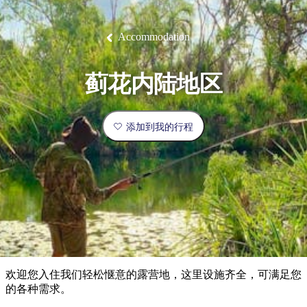
塔
营
鲁
航
魔
/
园
物
园
产
维
纳
端
兰
和
克
鬼
最
体
西
群
钓
姆
旅
卡
豪
国
旅
大
麦
岛
鱼
地
游
温
华
家
行
受
验
理
马
克
Accommodation
泉
野
公
灵
景
石
古
唐
欢
池
营
园
感
保
克
纳
点
护
瀑
国
规
迎
区
布
家
蓟花内陆地区
公
划
目
旅
园
和
的
行
预
地
者
添加到我的行程
订
活
类
动
型
内
实
陆
用
和
精
信
户
规
选
息
外
划
榜
您
单
欢迎您入住我们轻松惬意的露营地，这里设施齐全，可满足您
的
的各种需求。