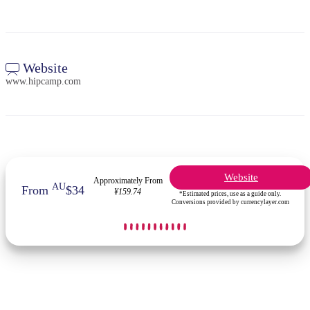
Website
www.hipcamp.com
Website
Approximately From
AU
From
$34
¥159.74
*Estimated prices, use as a guide only.
Conversions provided by currencylayer.com