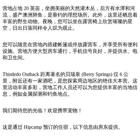
旅
规
按
行
划
营地占地 20 英亩，坐拥美丽的天然灌木丛，后方有水潭和河
地
流，盛产澳洲肺鱼，是垂钓的理想场所。此外，这里还栖息着
工
区
丰富的野生动物。夜晚，您可以坐在露营椅上欣赏璀璨的星
具
探
空，日出日落同样令人叹为观止。
索
您可以随意在营地内搭建帐篷或停放露营车，并享受所有便利
设施。营地方便大型房车通行，手机信号良好，并提供水、电
搜
和卫生间。
索:
Thistledo Outback 距离著名的贝瑞泉 (Berry Springs) 仅 6 公
里，附近还有一家酒吧，是您探索周边地区的绝佳大本营。这
里活动丰富多彩，营地工作人员还可以为您提供丰富的当地信
Sign
息，例如金属探测和钓鱼地点。
up
我们期待您的光临！欢迎携带宠物！
这是通过 Hipcamp 预订的住宿，以下信息由房东提供。