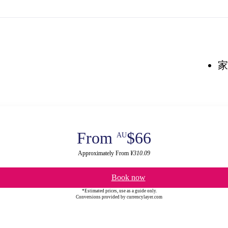
家
From
$66
AU
Approximately From
¥310.09
Book now
*Estimated prices, use as a guide only.
Conversions provided by currencylayer.com