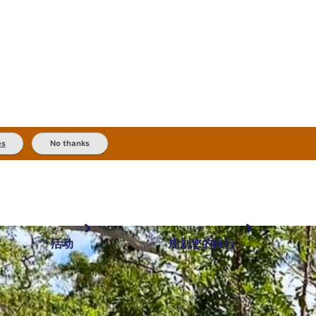
es
No thanks
活动
规划您的旅行
最受欢迎目的地
规划和预订
体验
旅行者类型
内陆和户外
实用信息
精选榜单
规划工具
按地区探索
搜索: