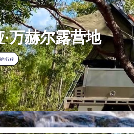
ion
娅·万赫尔露营地
我的行程