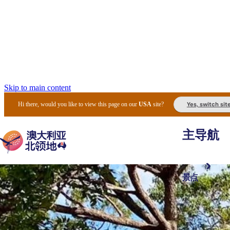
Skip to main content
Yes, switch sit
Hi there, would you like to view this page on our
USA
site?
主导航
景点