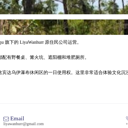
lŋu 旗下的 LiyaWanhurr 原住民公司运营。
都配有野餐桌、篝火坑、遮阳棚和堆肥厕所。
unds)，费用包含宾达乌伊瀑布休闲区的一日使用权。这里非常适合
Email
liyawanhurr@gmail.com
+