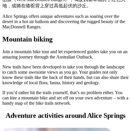
旅
规
按
地，或骑在骆驼背上穿过高低起伏的沙丘。
行
划
地
工
区
Alice Springs offers unique adventures such as soaring over the
desert in a hot air balloon and discovering the rugged beauty of the
具
探
MacDonnell Ranges.
索
Mountain biking
搜
Join a mountain bike tour and let experienced guides take you on an
amazing journey through the Australian Outback.
索:
New trails have been developed to take you through the landscape
to catch some awesome views as you go. Your guides not only
know these trails like the back of their hands, but can also share their
knowledge of local flora, fauna, history and geology.
Sign
up
If you’d rather hit the trails yourself, that’s no problem either. You
can hire a mountain bike and set off on your own adventure – with a
handy map of the bike trails network.
Adventure activities
around Alice Springs