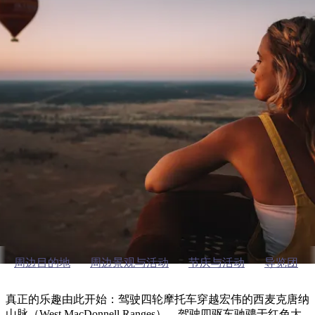
塔
营
鲁
航
魔
/
园
物
园
产
维
纳
端
兰
和
克
鬼
最
体
西
群
钓
姆
旅
卡
豪
国
旅
大
麦
岛
鱼
地
游
温
华
家
行
受
验
理
马
克
泉
野
公
灵
景
爱丽斯泉（Alice Springs）周边地区户外活动
石
古
唐
欢
池
营
园
感
保
克
纳
点
护
瀑
国
规
迎
区
布
家
爱丽斯泉（Alice Springs）周边
公
划
目
旅
园
和
的
险之旅
行
预
地
者
订
活
类
动
型
内
实
陆
用
和
精
信
户
规
选
息
外
划
榜
周边目的地
周边景观与活动
节庆与活动
导览团
您
单
的
真正的乐趣由此开始：驾驶四轮摩托车穿越宏伟的西麦克唐纳
山脉（West MacDonnell Ranges），驾驶四驱车驰骋于红色大