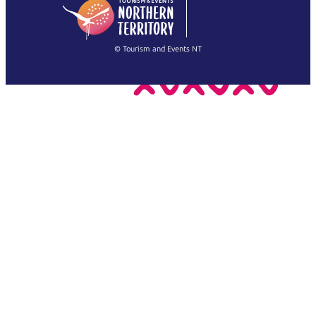
English
简体中文
(Singapore)
繁體中文
Français
© Tourism and Events NT