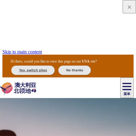
Skip to main content
Hi there, would you like to view this page on our
USA
site?
Yes, switch sites
No thanks
菜单
原
住
导
民
游
卡
文
爱
美
陪
卡
李
自
达
化
丽
食
同
节
租
杜
户
治
然
瓦
卡
尔
体
住
斯
攻
旅
主
庆
车
国
外
菲
和
塔
鲁
茨
文
验
宿
泉
略
程
乌
与
和
家
和
特
野
卡
历
尼
卡
奥
鲁
活
交
公
探
国
生
国
史
导
特
鲁
里
鲁
动
通
园
险
家
动
家
和
东
马
露
米
/
查
公
植
公
遗
提
阿
高