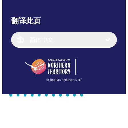
翻译此页
English
Italiano
English (UK)
简体中文
Deutsch
English (US)
日本語
English
简体中文
(Singapore)
繁體中文
Français
© Tourism and Events NT