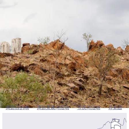
塔
营
鲁
航
魔
/
园
物
园
产
维
纳
端
兰
和
克
鬼
最
体
西
群
钓
姆
旅
卡
豪
国
旅
大
麦
岛
鱼
地
游
温
华
家
行
受
验
理
马
克
周边目的地
泉
野
公
灵
景
石
古
唐
欢
池
营
园
感
保
克
纳
点
护
瀑
国
规
迎
区
布
家
副翼
公
划
目
旅
园
和
的
行
预
地
者
添加到我的行程
订
活
类
动
型
内
实
陆
用
和
照片集锦
精
信
户
规
选
息
外
划
榜
周边目的地
周边景观与活动
节庆与活动
导览团
您
单
的