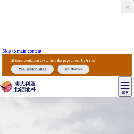
Skip to main content
Hi there, would you like to view this page on our
USA
site?
Yes, switch sites
No thanks
菜单
原
住
导
民
游
卡
文
爱
美
陪
卡
李
自
达
化
丽
食
同
节
租
杜
户
治
然
瓦
卡
尔
体
住
斯
攻
旅
主
庆
车
国
外
菲
和
塔
鲁
茨
文
验
宿
泉
略
程
乌
与
和
家
和
特
野
卡
历
尼
卡
奥
鲁
活
交
公
探
国
生
国
史
导
特
鲁
里
鲁
动
通
园
险
家
动
家
和
东
马
露
米
/
查
公
植
公
遗
提
阿
高