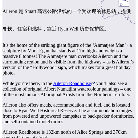
旅
规
按
行
划
地
Aileron 是 Stuart 高速公路沿线的一个受欢迎的休息站，提供
工
区
具
探
餐饮、住宿和燃料，靠近 Ryan Well 历史保护区。
索
It’s the home of the striking giant figure of the ‘Anmatjere Man’ - a
sculpture by Mark Egan that stands at 17m high and weighs a
搜
massive 8 tonnes! The Anmatjere man overlooks Aileron and the
索:
surrounding region and is visible from the highway – as is Aileron’s
version of the “Hollywood” sign, which makes for a great holiday
photo.
While you’re there, in the
Aileron Roadhouse
you’ll also see a
collection of original Albert Namatjira watercolour paintings – one
Sign
of the most famous Aboriginal Artists from the Northern Territory.
up
Aileron also offers meals, accommodation and fuel, and is located
close to Ryan Well Historical Reserve. The accommodation ranges
from powered and unpowered campsites to backpacker dormitories,
and self-contained motel rooms.
Aileron Roadhouse is 132km north of Alice Springs and 370km
south of Tennant Creek.