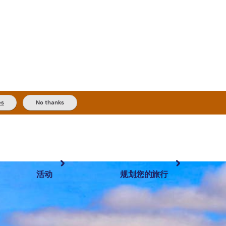
es
No thanks
活动
规划您的旅行
最受欢迎目的地
规划和预订
体验
旅行者类型
内陆和户外
实用信息
精选榜单
规划工具
按地区探索
搜索: