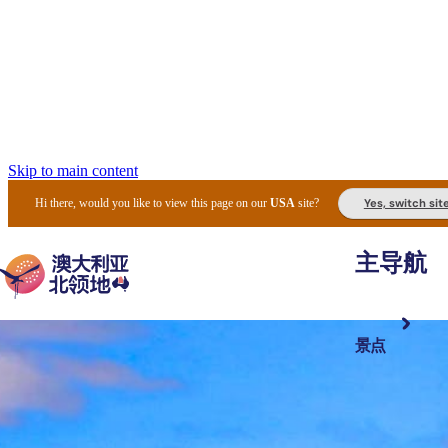
Skip to main content
Yes, switch sit
Hi there, would you like to view this page on our
USA
site?
主导航
景点