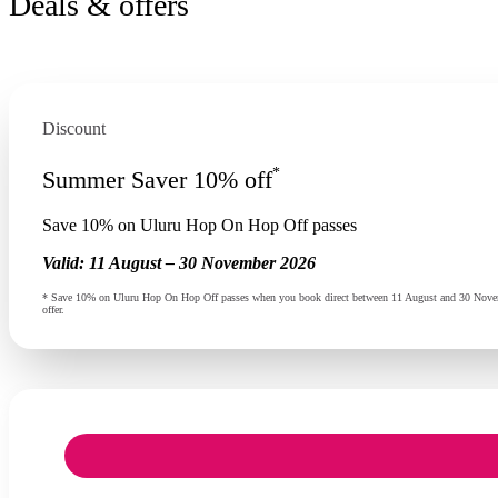
Deals & offers
Discount
*
Summer Saver 10% off
Save 10% on Uluru Hop On Hop Off passes
Valid:
11 August – 30 November 2026
* Save 10% on Uluru Hop On Hop Off passes when you book direct between 11 August and 30 Novembe
offer.