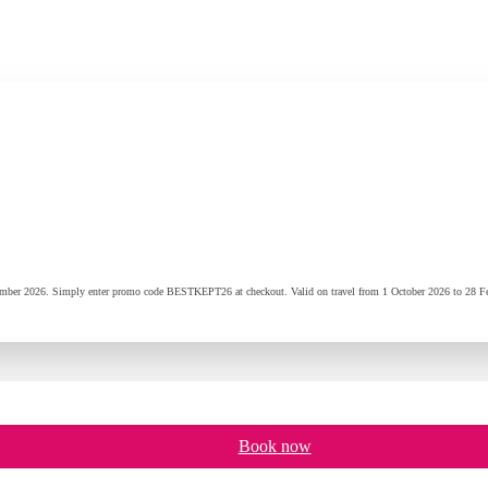
r 2026. Simply enter promo code BESTKEPT26 at checkout. Valid on travel from 1 October 2026 to 28 Februa
Book now