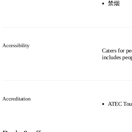
禁烟
Accessibility
Caters for pe
includes peop
Accreditation
ATEC Tou