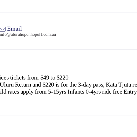
Email
info@uluruhoponhopoff.com.au
ices tickets from $49 to $220
 Uluru Return and $220 is for the 3-day pass, Kata Tjuta r
ild rates apply from 5-15yrs Infants 0-4yrs ride free Entr