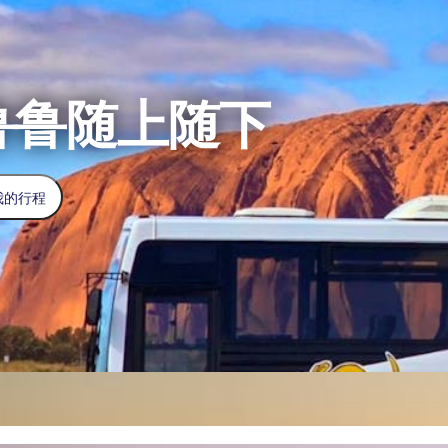
鲁鲁随上随下
我的行程