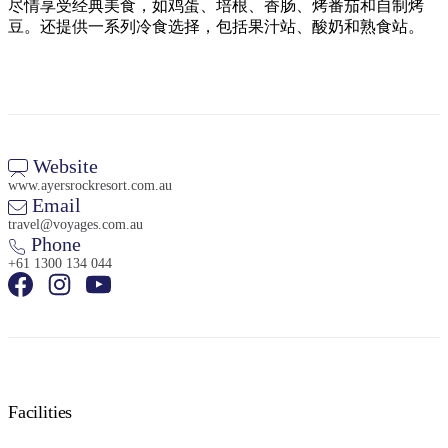
旅
规
按
尽情享受经典美食，如鸡蛋、培根、香肠、烤番茄和自制烤
行
划
豆。还提供一系列冷食选择，包括果汁站、酸奶和熟食站。
地
工
区
具
探
索
Website
搜
www.ayersrockresort.com.au
索:
Email
travel@voyages.com.au
Phone
+61 1300 134 044
Sign
up
Facilities