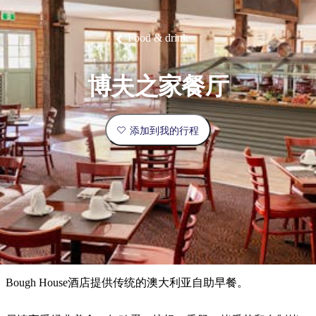
塔
营
鲁
航
魔
/
园
物
园
产
维
纳
端
兰
和
克
鬼
最
体
西
群
钓
姆
旅
卡
豪
国
旅
大
麦
岛
鱼
地
游
温
华
家
行
受
验
理
马
克
Food & drink
泉
野
公
灵
景
石
古
唐
欢
池
营
园
感
保
克
纳
点
护
瀑
国
规
迎
区
布
家
博夫之家餐厅
公
划
目
旅
园
和
的
行
预
地
者
添加到我的行程
订
活
类
动
型
内
实
陆
用
和
精
信
户
规
选
息
外
划
榜
您
单
Bough House酒店提供传统的澳大利亚自助早餐。
的