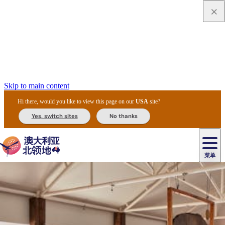
Skip to main content
Hi there, would you like to view this page on our
USA
site?
Yes, switch sites
No thanks
菜单
原
住
导
民
游
卡
文
爱
美
陪
卡
李
自
达
化
丽
食
同
节
租
杜
户
治
然
瓦
卡
尔
体
住
斯
攻
旅
主
庆
车
国
外
菲
和
塔
鲁
茨
文
验
宿
泉
略
程
乌
与
和
家
和
特
野
卡
历
尼
卡
奥
鲁
活
交
公
探
国
生
国
史
导
特
鲁
里
鲁
动
通
园
险
家
动
家
和
东
马
露
米
/
查
公
植
公
遗
提
阿
高