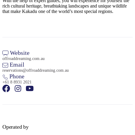
旅
规
With the help of expert guides, you will experience for yourself the
按
rich cultural heritage, breathtaking landscapes and unique wildlife
行
划
地
that make Kakadu one of the world’s most special regions.
工
区
具
探
索
Website
搜
offroaddreaming.com.au
索:
Email
reservations@offroaddreaming.com.au
Phone
+61 8 8931 2021
Sign
up
Operated by