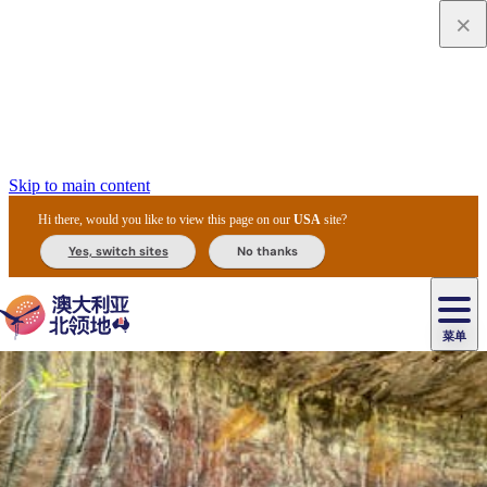
Skip to main content
Hi there, would you like to view this page on our
USA
site?
Yes, switch sites
No thanks
菜单
原
住
导
民
游
卡
文
爱
美
陪
卡
李
自
达
化
丽
食
同
节
租
杜
户
治
然
瓦
卡
尔
体
住
斯
攻
旅
主
庆
车
国
外
菲
和
塔
鲁
茨
文
验
宿
泉
略
程
乌
与
和
家
和
特
野
卡
历
尼
卡
奥
鲁
活
交
公
探
国
生
国
史
导
特
鲁
里
鲁
动
通
园
险
家
动
家
和
东
马
露
米
/
查
公
植
公
遗
提
阿
高