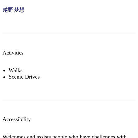
越野梦想
Activities
Walks
Scenic Drives
Accessibility
Welcomes and assists people who have challenges with