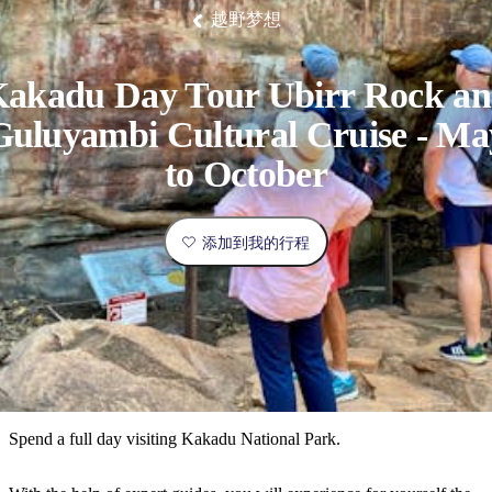
塔
营
鲁
航
魔
/
园
物
园
产
维
纳
端
兰
和
克
鬼
越野梦想
最
体
西
群
钓
姆
旅
卡
豪
国
旅
大
麦
岛
鱼
地
游
温
华
家
行
受
验
理
马
克
泉
野
公
灵
景
石
古
唐
欢
池
营
园
感
保
克
纳
akadu Day Tour Ubirr Rock a
点
护
瀑
国
规
迎
区
布
家
Guluyambi Cultural Cruise - Ma
公
划
目
旅
园
和
to October
的
行
预
地
者
订
活
类
添加到我的行程
动
型
内
实
陆
用
和
精
信
户
规
选
息
外
划
榜
您
单
Spend a full day visiting Kakadu National Park.
的