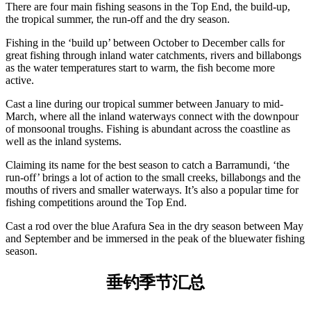
旅
规
按
There are four main fishing seasons in the Top End, the build-up,
行
划
the tropical summer, the run-off and the dry season.
地
工
区
Fishing in the ‘build up’ between October to December calls for
具
great fishing through inland water catchments, rivers and billabongs
探
as the water temperatures start to warm, the fish become more
索
active.
Cast a line during our tropical summer between January to mid-
March, where all the inland waterways connect with the downpour
搜
of monsoonal troughs. Fishing is abundant across the coastline as
索:
well as the inland systems.
Claiming its name for the best season to catch a Barramundi, ‘the
run-off’ brings a lot of action to the small creeks, billabongs and the
mouths of rivers and smaller waterways. It’s also a popular time for
Sign
fishing competitions around the Top End.
up
Cast a rod over the blue Arafura Sea in the dry season between May
and September and be immersed in the peak of the bluewater fishing
season.
垂钓季节汇总