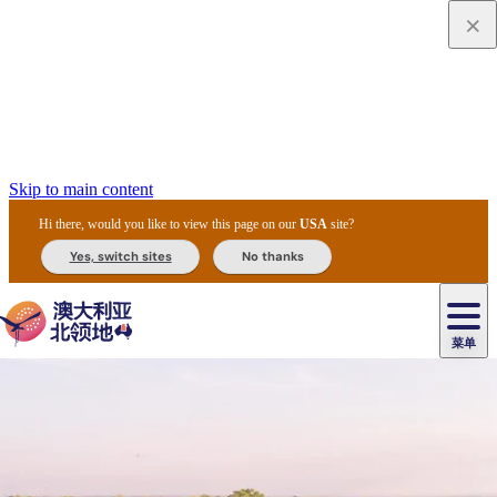
Skip to main content
Hi there, would you like to view this page on our
USA
site?
Yes, switch sites
No thanks
菜单
原
住
导
民
游
卡
文
爱
美
陪
卡
李
自
达
化
丽
食
同
节
租
杜
户
治
然
瓦
卡
尔
体
住
斯
攻
旅
主
庆
车
国
外
菲
和
塔
鲁
茨
文
验
宿
泉
略
程
乌
与
和
家
和
特
野
卡
历
尼
卡
奥
鲁
活
交
公
探
国
生
国
史
导
特
鲁
里
鲁
动
通
园
险
家
动
家
和
东
马
露
米
/
查
公
植
公
遗
提
阿
高