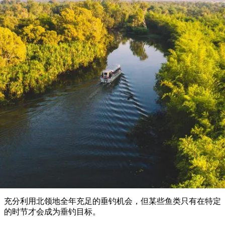
塔
营
鲁
航
魔
/
园
物
园
产
维
纳
端
兰
和
克
鬼
最
体
西
群
钓
姆
旅
卡
豪
国
旅
大
麦
岛
鱼
地
游
温
华
家
行
受
验
理
马
克
泉
野
公
灵
景
石
古
唐
欢
池
营
园
感
保
克
纳
钓鱼
点
护
瀑
国
规
迎
区
布
家
公
划
目
旅
园
钓鱼季节
和
的
行
预
地
者
订
活
类
动
型
内
实
陆
用
和
精
信
户
规
选
息
外
划
榜
您
单
充分利用北领地全年充足的垂钓机会，但某些鱼类只有在特定
的
的时节才会成为垂钓目标。