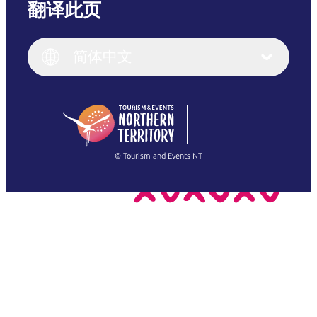
翻译此页
English
Italiano
English (UK)
简体中文
Deutsch
English (US)
日本語
English
简体中文
(Singapore)
繁體中文
Français
© Tourism and Events NT