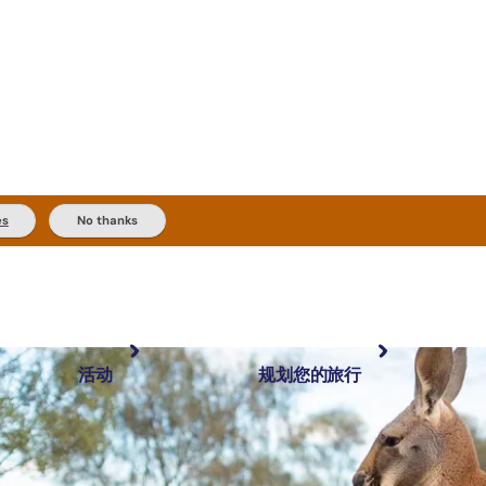
es
No thanks
活动
规划您的旅行
最受欢迎目的地
规划和预订
体验
旅行者类型
内陆和户外
实用信息
精选榜单
规划工具
按地区探索
搜索: