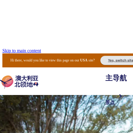
Skip to main content
Yes, switch sit
Hi there, would you like to view this page on our
USA
site?
主导航
景点