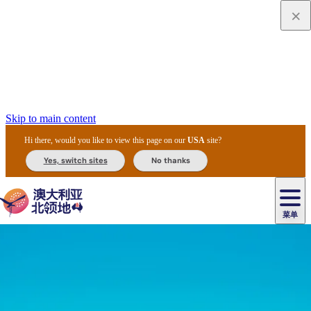
Skip to main content
Hi there, would you like to view this page on our
USA
site?
Yes, switch sites
No thanks
菜单
原
住
导
民
游
卡
文
爱
美
陪
卡
李
自
达
化
丽
食
同
节
租
杜
户
治
然
瓦
卡
尔
体
住
斯
攻
旅
主
庆
车
国
外
菲
和
塔
鲁
茨
文
验
宿
泉
略
程
乌
与
和
家
和
特
野
卡
历
尼
卡
奥
鲁
活
交
公
探
国
生
国
史
导
特
鲁
里
鲁
动
通
园
险
家
动
家
和
东
马
露
米
/
查
公
植
公
遗
提
阿
高