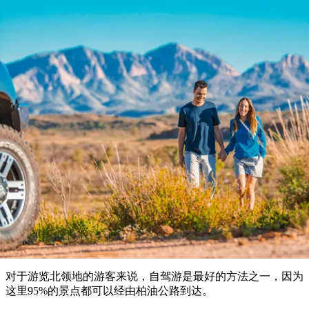
塔
营
鲁
航
魔
/
园
物
园
产
维
纳
端
兰
和
克
鬼
最
体
西
群
钓
姆
旅
卡
豪
国
旅
大
麦
岛
鱼
地
游
温
华
家
行
受
验
理
马
克
泉
野
公
灵
景
石
古
唐
欢
池
营
园
感
保
克
纳
前往北领地
点
护
瀑
国
规
迎
区
布
家
公
划
目
旅
园
自驾之旅
和
的
行
预
地
者
订
活
类
动
型
内
实
陆
用
和
精
信
户
规
选
息
外
划
榜
您
单
对于游览北领地的游客来说，自驾游是最好的方法之一，因为
的
这里95%的景点都可以经由柏油公路到达。