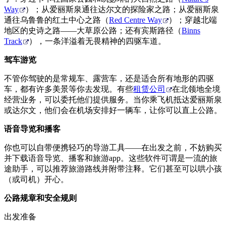
Way
）；从爱丽斯泉通往达尔文的探险家之路；从爱丽斯泉
通往乌鲁鲁的红土中心之路（
Red Centre Way
）；穿越北端
地区的史诗之路——大草原公路；还有宾斯路径（
Binns
Track
），一条洋溢着无畏精神的四驱车道。
驾车游览
不管你驾驶的是常规车、露营车，还是适合所有地形的四驱
车，都有许多美景等你去发现。有些
租赁公司
在北领地全境
经营业务，可以委托他们提供服务。当你乘飞机抵达爱丽斯泉
或达尔文，他们会在机场安排好一辆车，让你可以直上公路。
语音导览和播客
你也可以自带便携轻巧的导游工具——在出发之前，不妨购买
并下载语音导览、播客和旅游app。这些软件可谓是一流的旅
途助手，可以推荐旅游路线并附带注释。它们甚至可以哄小孩
（或司机）开心。
公路规章和安全规则
出发准备