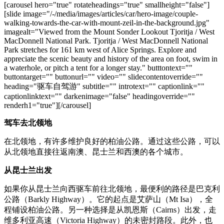
旅
规
按
[carousel hero="true" rotateheadings="true" smallheight="false"]
行
划
[slide image="/-/media/images/articles/car/hero-image/couple-
地
walking-towards-the-car-with-mount-zeil-in-the-background.jpg"
工
区
imagealt="Viewed from the Mount Sonder Lookout Tjoritja / West
具
探
MacDonnell National Park. Tjoritja / West MacDonnell National
Park stretches for 161 km west of Alice Springs. Explore and
索
appreciate the scenic beauty and history of the area on foot, swim in
a waterhole, or pitch a tent for a longer stay." butttontext=""
buttontarget="" buttonurl="" video="" slidecontentoverride=""
heading="驱车自驾游" subtitle="" introtext="​" captionlink=""
搜
captionlinktext="" darkenimage="false" headingoverride=""
索:
renderh1="true"][/carousel]
驾车去北领地
在北领地，有许多维护良好的柏油公路。通过这些公路，可以
Sign
从北领地直接往返南澳、昆士兰和西澳的各个城市。
up
从昆士兰出发
如果你从昆士兰向西驱车前往北领地，最便利的路径是巴克利
公路（Barkly Highway）。它的起点是艾萨山（Mt Isa），全
程铺设柏油公路。另一种选择是从凯恩斯（Cairns）出发，走
维多利亚高速（Victoria Highway）的未密封路段。此外，也