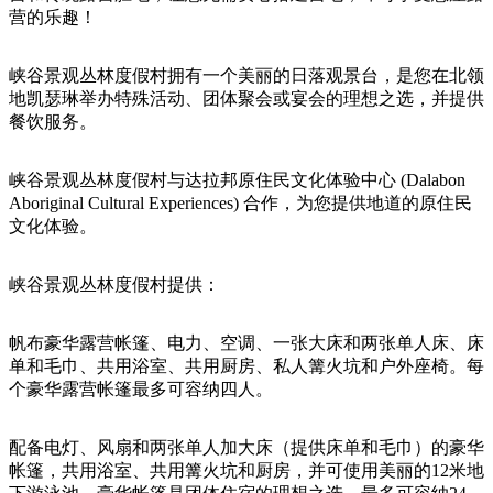
旅
规
按
营的乐趣！
行
划
地
工
区
峡谷景观丛林度假村拥有一个美丽的日落观景台，是您在北领
具
探
地凯瑟琳举办特殊活动、团体聚会或宴会的理想之选，并提供
索
餐饮服务。
峡谷景观丛林度假村与达拉邦原住民文化体验中心 (Dalabon
搜
Aboriginal Cultural Experiences) 合作，为您提供地道的原住民
索:
文化体验。
峡谷景观丛林度假村提供：
Sign
up
帆布豪华露营帐篷、电力、空调、一张大床和两张单人床、床
单和毛巾、共用浴室、共用厨房、私人篝火坑和户外座椅。每
个豪华露营帐篷最多可容纳四人。
配备电灯、风扇和两张单人加大床（提供床单和毛巾）的豪华
帐篷，共用浴室、共用篝火坑和厨房，并可使用美丽的12米地