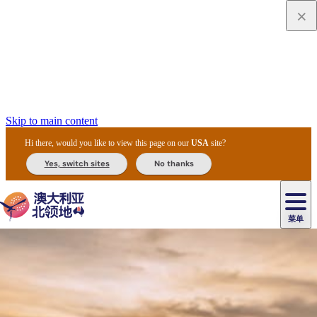
Skip to main content
Hi there, would you like to view this page on our
USA
site?
Yes, switch sites
No thanks
菜单
原
住
导
民
游
卡
文
爱
美
陪
卡
李
自
达
化
丽
食
同
节
租
杜
户
治
然
瓦
卡
尔
体
住
斯
攻
旅
主
庆
车
国
外
菲
和
塔
鲁
茨
文
验
宿
泉
略
程
乌
与
和
家
和
特
野
卡
历
尼
卡
奥
鲁
活
交
公
探
国
生
国
史
导
特
鲁
里
鲁
动
通
园
险
家
动
家
和
东
马
露
米
/
查
公
植
公
遗
提
阿
高