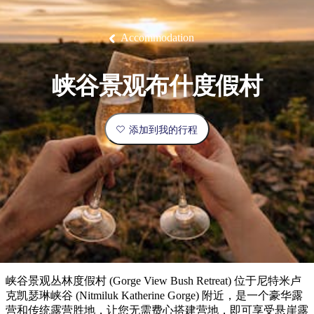
塔
营
鲁
航
魔
/
园
物
园
产
维
纳
端
兰
和
克
鬼
最
体
西
群
钓
姆
旅
卡
豪
国
旅
大
麦
岛
鱼
地
游
温
华
家
行
受
验
理
马
克
Accommodation
泉
野
公
灵
景
石
古
唐
欢
池
营
园
感
保
克
纳
点
护
瀑
国
规
迎
区
布
家
峡谷景观布什度假村
公
划
目
旅
园
和
的
行
预
地
者
添加到我的行程
订
活
类
动
型
内
实
陆
用
和
精
信
户
规
选
息
外
划
榜
您
单
峡谷景观丛林度假村 (Gorge View Bush Retreat) 位于尼特米卢
的
克凯瑟琳峡谷 (Nitmiluk Katherine Gorge) 附近，是一个豪华露
营和传统露营胜地，让您无需费心搭建营地，即可享受悬崖露