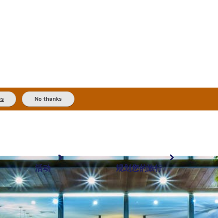
es
No thanks
活动
规划您的旅行
最受欢迎目的地
规划和预订
体验
旅行者类型
内陆和户外
实用信息
精选榜单
规划工具
按地区探索
搜索: