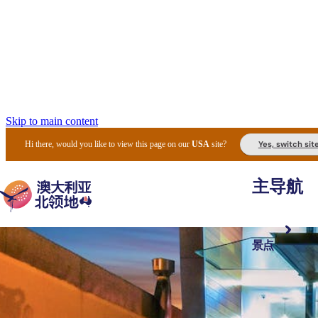
Skip to main content
Yes, switch sit
Hi there, would you like to view this page on our
USA
site?
主导航
景点