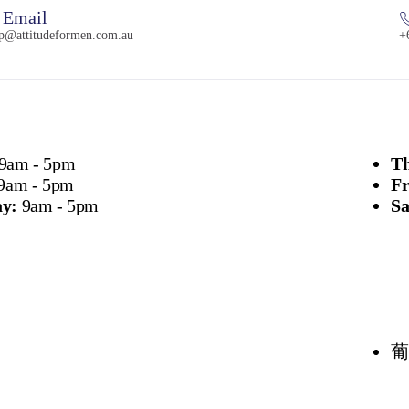
Email
p@attitudeformen.com.au
+
9am - 5pm
Th
9am - 5pm
Fr
y:
9am - 5pm
Sa
葡