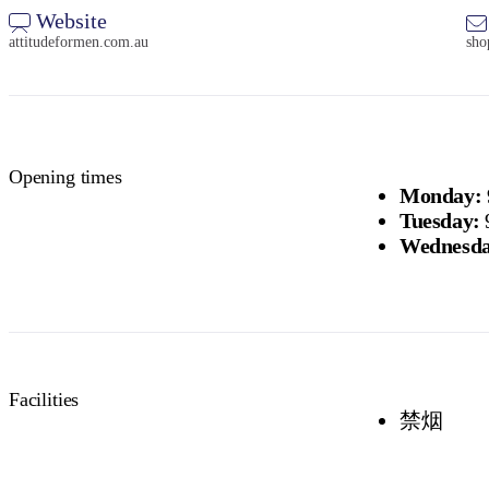
Website
attitudeformen.com.au
sho
Opening times
Monday:
Tuesday:
Wednesda
Facilities
禁烟