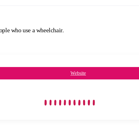
eople who use a wheelchair.
Website