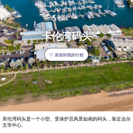
塔
营
鲁
航
魔
/
园
物
园
产
维
纳
端
兰
和
克
鬼
最
体
西
群
钓
姆
旅
卡
豪
国
旅
大
麦
岛
鱼
地
游
温
华
家
行
受
验
理
马
克
See & do
泉
野
公
灵
景
石
古
唐
欢
池
营
园
感
保
克
纳
点
护
瀑
国
规
迎
区
布
家
卡伦湾码头
公
划
目
旅
园
和
的
行
预
地
者
添加到我的行程
订
活
类
动
型
内
实
陆
用
和
精
信
户
规
选
息
外
划
榜
您
单
库伦湾码头是一个小型、受保护且风景如画的码头，靠近达尔
的
文市中心。