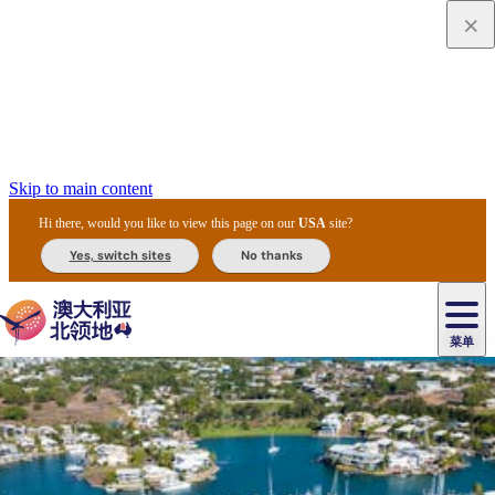
Skip to main content
Hi there, would you like to view this page on our
USA
site?
Yes, switch sites
No thanks
菜单
原
住
导
民
游
卡
文
爱
美
陪
卡
李
自
达
化
丽
食
同
节
租
杜
户
治
然
瓦
卡
尔
体
住
斯
攻
旅
主
庆
车
国
外
菲
和
塔
鲁
茨
文
验
宿
泉
略
程
乌
与
和
家
和
特
野
卡
历
尼
卡
奥
鲁
活
交
公
探
国
生
国
史
导
特
鲁
里
鲁
动
通
园
险
家
动
家
和
东
马
露
米
/
查
公
植
公
遗
提
阿
高