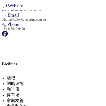
Website
www.cullenbaymarina.com.au
Email
admin@cullenbaymarina.com.au
Phone
+61 8 8942 0400
Facilities
酒吧
划船设施
咖啡店
停车场
家庭友善