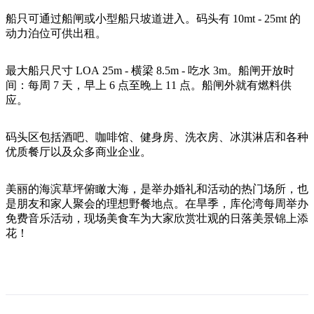
旅
规
按
行
划
船只可通过船闸或小型船只坡道进入。码头有 10mt - 25mt 的
地
动力泊位可供出租。
工
区
具
探
最大船只尺寸 LOA 25m - 横梁 8.5m - 吃水 3m。船闸开放时
索
间：每周 7 天，早上 6 点至晚上 11 点。船闸外就有燃料供
应。
搜
码头区包括酒吧、咖啡馆、健身房、洗衣房、冰淇淋店和各种
索:
优质餐厅以及众多商业企业。
美丽的海滨草坪俯瞰大海，是举办婚礼和活动的热门场所，也
Sign
是朋友和家人聚会的理想野餐地点。在旱季，库伦湾每周举办
up
免费音乐活动，现场美食车为大家欣赏壮观的日落美景锦上添
花！