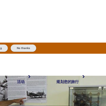
es
No thanks
活动
规划您的旅行
最受欢迎目的地
规划和预订
体验
旅行者类型
内陆和户外
实用信息
精选榜单
规划工具
按地区探索
搜索: