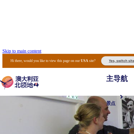
Skip to main content
Yes, switch sit
Hi there, would you like to view this page on our
USA
site?
主导航
景点