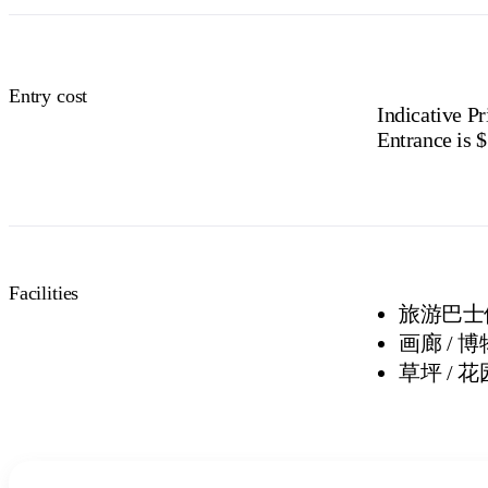
Entry cost
Indicative Pr
Entrance is $
Facilities
旅游巴士
画廊 / 
草坪 / 花