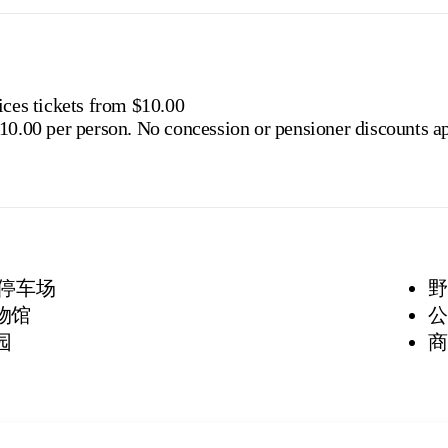
ices tickets from $10.00
10.00 per person. No concession or pensioner discounts ap
停车场
野
博物馆
公
园
商