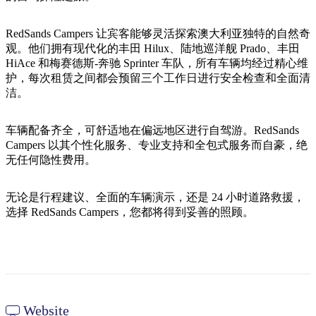
旅
规
按
行
划
地
RedSands Campers 让宾客能够灵活探索澳大利亚独特的自然奇
工
区
观。他们拥有现代化的丰田 Hilux、陆地巡洋舰 Prado、丰田
具
探
HiAce 和梅赛德斯-奔驰 Sprinter 车队，所有车辆均经过精心维
索
护，每次租赁之间都会预留三个工作日进行安全检查和全面清
洁。
搜
车辆配备齐全，可舒适地在偏远地区进行自驾游。RedSands
索:
Campers 以其个性化服务、专业支持和全包式服务而自豪，绝
无任何隐性费用。
无论是行程建议、全面的车辆演示，还是 24 小时道路救援，
Sign
选择 RedSands Campers，您都将得到妥善的照顾。
up
Website