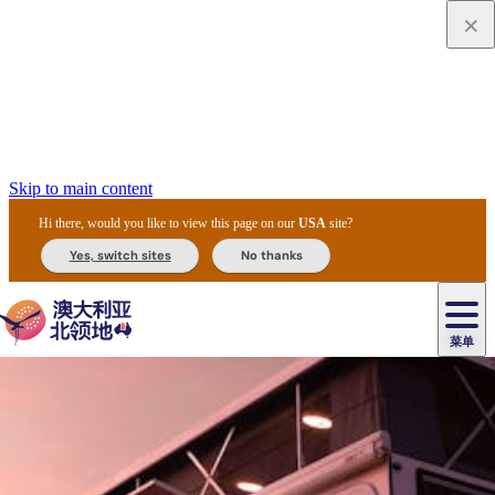
Skip to main content
Hi there, would you like to view this page on our
USA
site?
Yes, switch sites
No thanks
菜单
原
住
导
民
游
卡
文
爱
美
陪
卡
李
自
达
化
丽
食
同
节
租
杜
户
治
然
瓦
卡
尔
体
住
斯
攻
旅
主
庆
车
国
外
菲
和
塔
鲁
茨
文
验
宿
泉
略
程
乌
与
和
家
和
特
野
卡
历
尼
卡
奥
鲁
活
交
公
探
国
生
国
史
导
特
鲁
里
鲁
动
通
园
险
家
动
家
和
东
马
露
米
/
查
公
植
公
遗
提
阿
高