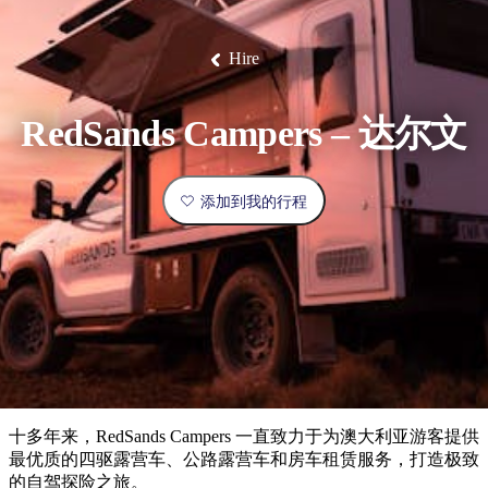
塔
营
鲁
航
魔
/
园
物
园
产
维
纳
端
兰
和
克
鬼
最
体
西
群
钓
姆
旅
卡
豪
国
旅
大
麦
岛
鱼
地
游
温
华
家
行
受
验
理
马
克
Hire
泉
野
公
灵
景
石
古
唐
欢
池
营
园
感
保
克
纳
点
护
瀑
国
规
迎
区
布
家
RedSands Campers – 达尔文
公
划
目
旅
园
和
的
行
预
地
者
添加到我的行程
订
活
类
动
型
内
实
陆
用
和
精
信
户
规
选
息
外
划
榜
您
单
十多年来，RedSands Campers 一直致力于为澳大利亚游客提供
的
最优质的四驱露营车、公路露营车和房车租赁服务，打造极致
的自驾探险之旅。