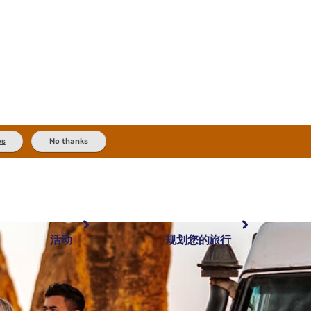
es
No thanks
活动
规划您的旅行
最受欢迎目的地
规划和预订
体验
旅行者类型
内陆和户外
实用信息
精选榜单
规划工具
按地区探索
搜索: