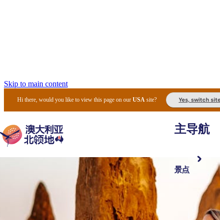
Skip to main content
Yes, switch sit
Hi there, would you like to view this page on our
USA
site?
主导航
景点