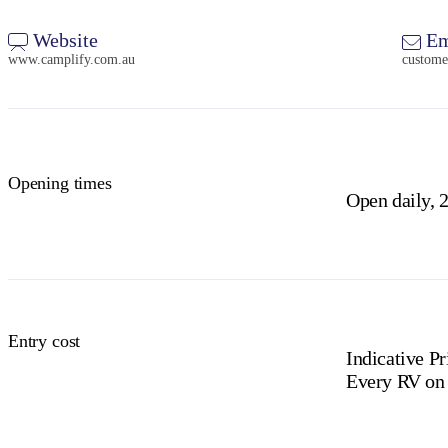
Website
Em
www.camplify.com.au
custome
Opening times
Open daily, 2
Entry cost
Indicative Pr
Every RV on C