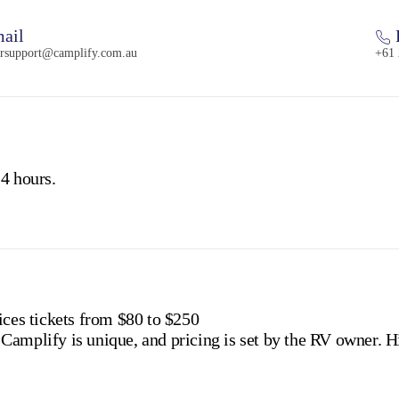
ail
rsupport@camplify.com.au
+61 
4 hours.
ices tickets from $80 to $250
amplify is unique, and pricing is set by the RV owner. Hi