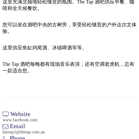
旅
规
按
这里充满北领地轻松惬意的氛围。The Tap 酒吧供应早餐、咖
行
划
啡和全天候餐饮。
地
工
区
具
您可以坐在酒吧中央的古树旁，享受轻松惬意的户外达尔文体
探
验。
索
这里供应鱼缸鸡尾酒、冰镇啤酒等等。
搜
索:
The Tap 酒吧每晚都有现场音乐表演，还有空调老虎机，总有
一款适合您。
Sign
up
Website
www.facebook.com
Email
barsup1@thetap.com.au
Phone