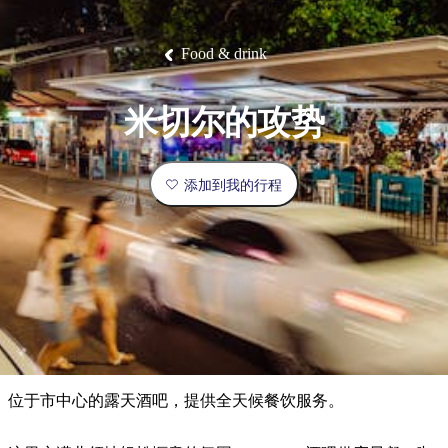
塔
营
鲁
航
魔
/
园
物
园
产
维
纳
端
兰
和
克
鬼
最
体
西
群
钓
姆
旅
卡
豪
国
旅
大
麦
岛
鱼
地
游
温
华
家
行
受
验
理
马
克
Food & drink
泉
野
公
灵
景
石
古
唐
欢
池
营
园
感
保
克
纳
点
护
瀑
国
规
迎
区
布
家
米切尔的攻势
公
划
目
旅
园
和
的
行
预
地
者
添加到我的行程
订
活
类
动
型
内
实
陆
用
和
精
信
户
规
选
息
外
划
榜
您
单
位于市中心的露天酒吧，提供全天候餐饮服务。
的