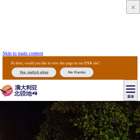
Skip to main content
Hi there, would you like to view this page on our
USA
site?
Yes, switch sites
No thanks
菜单
原
住
导
民
游
卡
文
爱
美
陪
卡
李
自
达
化
丽
食
同
节
租
杜
户
治
然
瓦
卡
尔
体
住
斯
攻
旅
主
庆
车
国
外
菲
和
塔
鲁
茨
文
验
宿
泉
略
程
乌
与
和
家
和
特
野
卡
历
尼
卡
奥
鲁
活
交
公
探
国
生
国
史
导
特
鲁
里
鲁
动
通
园
险
家
动
家
和
东
马
露
米
/
查
公
植
公
遗
提
阿
高