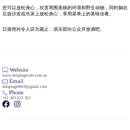
旅
规
按
行
划
您可以放松身心，欣赏周围美丽的环境和野生动物，同时躺在
地
豆袋沙发或吊床上放松身心，享用菜单上的美味佳肴。
工
区
具
探
日落绝对令人叹为观止，俱乐部向公众开放酒吧。
索
搜
索:
Website
www.delaplagecafe.com.au
Email
Sign
delaplage0810@gmail.com
up
Phone
+61 403 623 363