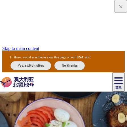
Skip to main content
Hi there, would you like to view this page on our
USA
site?
Yes, switch sites
No thanks
菜单
原
住
导
民
游
卡
文
爱
美
陪
卡
李
自
达
化
丽
食
同
节
租
杜
户
治
然
瓦
卡
尔
体
住
斯
攻
旅
主
庆
车
国
外
菲
和
塔
鲁
茨
文
验
宿
泉
略
程
乌
与
和
家
和
特
野
卡
历
尼
卡
奥
鲁
活
交
公
探
国
生
国
史
导
特
鲁
里
鲁
动
通
园
险
家
动
家
和
东
马
露
米
/
查
公
植
公
遗
提
阿
高