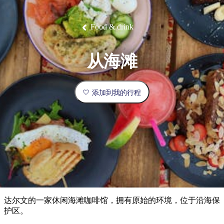
塔
营
鲁
航
魔
/
园
物
园
产
维
纳
端
兰
和
克
鬼
最
体
西
群
钓
姆
旅
卡
豪
国
旅
大
麦
岛
鱼
地
游
温
华
家
行
受
验
理
马
克
Food & drink
泉
野
公
灵
景
石
古
唐
欢
池
营
园
感
保
克
纳
点
护
瀑
国
规
迎
区
布
家
从海滩
公
划
目
旅
园
和
的
行
预
地
者
添加到我的行程
订
活
类
动
型
内
实
陆
用
和
精
信
户
规
选
息
外
划
榜
您
单
达尔文的一家休闲海滩咖啡馆，拥有原始的环境，位于沿海保
的
护区。