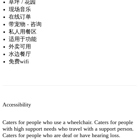
草坪 / 花园
现场音乐
在线订单
带宠物 - 咨询
私人用餐区
适用于功能
外卖可用
水边餐厅
免费wifi
Accessibility
Caters for people who use a wheelchair. Caters for people
with high support needs who travel with a support person.
Caters for people who are deaf or have hearing loss.