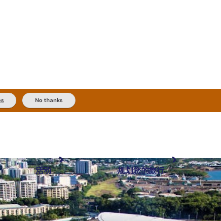
es
No thanks
活动
规划您的旅行
最受欢迎目的地
规划和预订
体验
旅行者类型
内陆和户外
实用信息
精选榜单
规划工具
按地区探索
搜索: