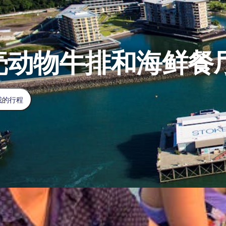
壳动物牛排和海鲜餐
我的行程