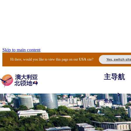
Skip to main content
Yes, switch sit
Hi there, would you like to view this page on our
USA
site?
主导航
景点