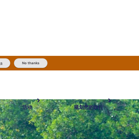
es
No thanks
活动
规划您的旅行
最受欢迎目的地
规划和预订
体验
旅行者类型
内陆和户外
实用信息
精选榜单
规划工具
按地区探索
搜索: