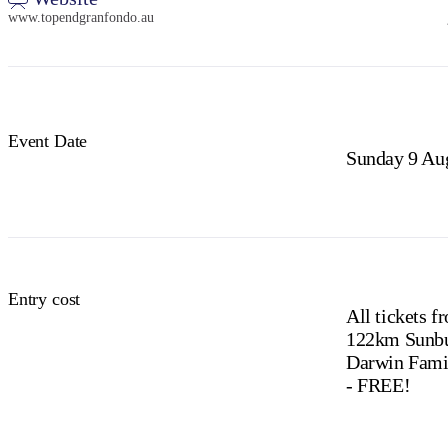
www.topendgranfondo.au
Event Date
Sunday 9 Au
Entry cost
All tickets f
122km Sunbui
Darwin Famil
- FREE!