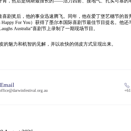
开胃，然后是纳斯最擅长的——活力四射、接地气、扎实可靠的
佳喜剧奖后，他的事业迅速腾飞。同年，他在爱丁堡艺穗节的首
ppy For You）获得了墨尔本国际喜剧节最佳节目提名。他还与凯
Laughs Australia”喜剧节上录制了一期现场节目。
俏皮的魅力和机智的见解，并以欢快的俏皮方式呈现出来。
Email
ffice@darwinfestival.org.au
+61