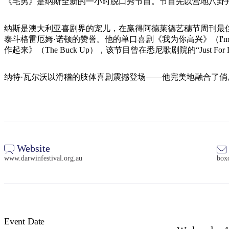
《宅男》是纳斯全新的一小时脱口秀节目。节目先以营地八卦
纳斯是澳大利亚喜剧界的宠儿，在赢得阿德莱德艺穗节周刊最
泰斗格雷厄姆·诺顿的赞誉。他的单口喜剧《我为你高兴》（I'm Ha
作起来》（The Buck Up），该节目曾在悉尼歌剧院的“Just For 
纳特·瓦尔沃以滑稽的肢体喜剧震撼登场——他完美地融合了
Website
www.darwinfestival.org.au
boxo
Event Date