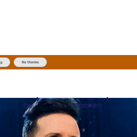
es
No thanks
活动
规划您的旅行
最受欢迎目的地
规划和预订
体验
旅行者类型
内陆和户外
实用信息
精选榜单
规划工具
按地区探索
搜索: