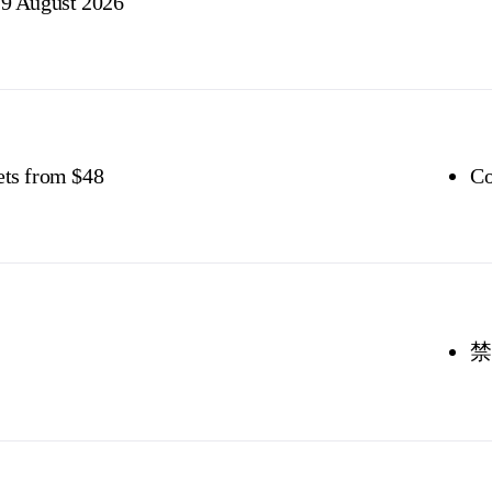
9 August 2026
ets from $48
Co
禁