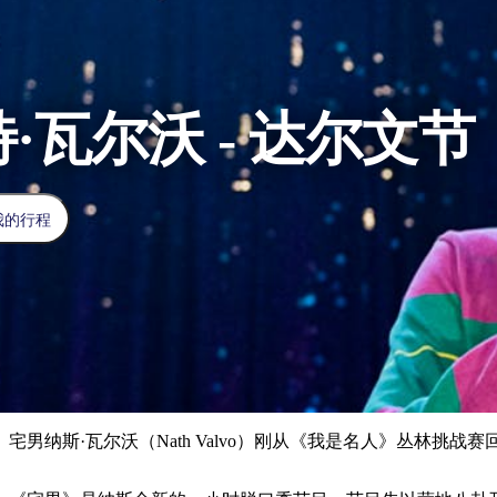
·瓦尔沃 - 达尔文节
我的行程
宅男纳斯·瓦尔沃（Nath Valvo）刚从《我是名人》丛林挑