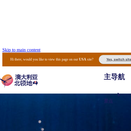
Skip to main content
Yes, switch sit
Hi there, would you like to view this page on our
USA
site?
主导航
景点