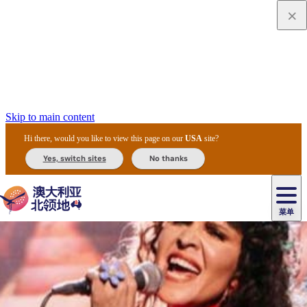
Skip to main content
Hi there, would you like to view this page on our
USA
site?
Yes, switch sites
No thanks
菜单
原
住
导
民
游
卡
文
爱
美
陪
卡
李
自
达
化
丽
食
同
节
租
杜
户
治
然
瓦
卡
尔
体
住
斯
攻
旅
主
庆
车
国
外
菲
和
塔
鲁
茨
文
验
宿
泉
略
程
乌
与
和
家
和
特
野
卡
历
尼
卡
奥
鲁
活
交
公
探
国
生
国
史
导
特
鲁
里
鲁
动
通
园
险
家
动
家
和
东
马
露
米
/
查
公
植
公
遗
提
阿
高