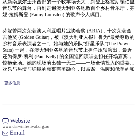
旅
规
按
从新南威尔士州西部的一个牧羊场长大，到登上格拉斯顿伯里
行
划
音乐节的舞台，再到走遍澳大利亚各地数百个乡村音乐厅，芬
地
妮·拉姆斯登 (Fanny Lumsden) 的歌声令人瞩目。
工
区
具
探
芬妮曾两次荣获澳大利亚唱片业协会奖 (ARIA)，十次荣获金
索
吉他奖 (Golden Guitar)，被《澳大利亚人报》誉为“最受尊敬的
乡村音乐表演者之一”。她与她的乐队“虾星乐队”(The Prawn
Stars) 一起，在澳大利亚各地的音乐节上担任压轴演出，最近
搜
还为保罗·凯利 (Paul Kelly) 的全国巡回演唱会担任开场嘉宾，
索:
惊艳全场。她的现场演出独一无二——一场全情投入的盛宴，
欢乐与热情与细腻的叙事完美融合，以诙谐、温暖和优美的和
声娓娓道来。
更多信息
Sign
up
Website
www.darwinfestival.org.au
Email