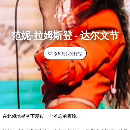
塔
营
鲁
航
魔
/
园
物
园
产
维
纳
端
兰
和
克
鬼
最
体
西
群
钓
姆
旅
卡
豪
国
旅
大
麦
岛
鱼
地
游
温
华
家
行
受
验
理
马
克
Events
泉
野
公
灵
景
石
古
唐
欢
池
营
园
感
保
克
纳
点
护
瀑
国
规
迎
区
布
家
范妮·拉姆斯登 - 达尔文节
公
划
目
旅
园
和
的
行
预
地
者
添加到我的行程
订
活
类
动
型
内
实
陆
用
和
精
信
户
规
选
息
外
划
榜
您
单
在北领地星空下度过一个难忘的夜晚！
的